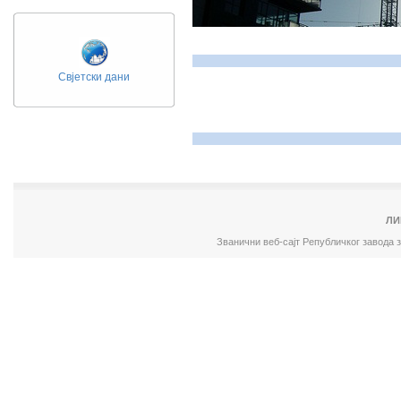
Свјетски дани
ЛИ
Званични веб-сајт Републичког завода 