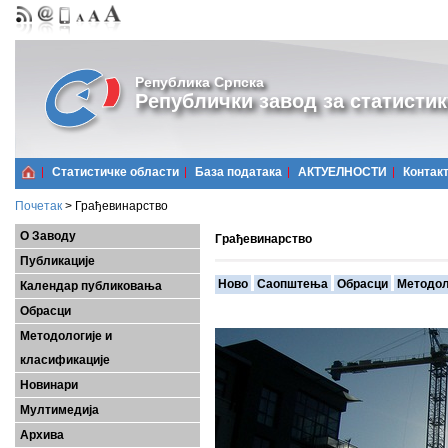
Република Српска
Републички завод за статистик
Статистичке области
Базa података
АКТУЕЛНОСТИ
Контак
Почетак
>
Грађевинарство
О Заводу
Грађевинарство
Публикације
Ново
Саопштења
Обрасци
Методол
Календар публиковања
Обрасци
Методологије и
класификације
Новинари
Мултимедија
Архива