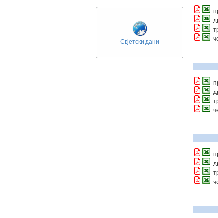
п
д
т
ч
Свјетски дани
п
д
т
ч
п
д
т
ч