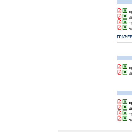
п
д
т
ч
ГРАЂЕВ
п
д
пр
др
тр
че