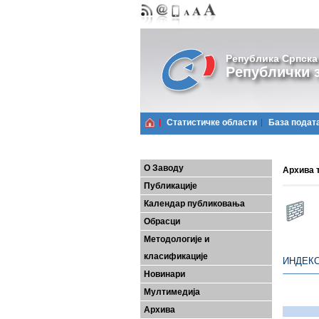
Република Српска
Републички з
Статистичке области
Базa подат
О Заводу
Архива 
Публикације
Календар публиковања
Обрасци
Методологије и
класификације
ИНДЕК
Новинари
Мултимедија
Архива