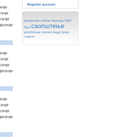
Register account
ечје
сечје
есечје
републике
српске
периоду
БДП
саопштење
јесечје
број
републици
српској
индустрија
године
ечје
сечје
сечје
јесечје
ечје
сечје
сечје
јесечје