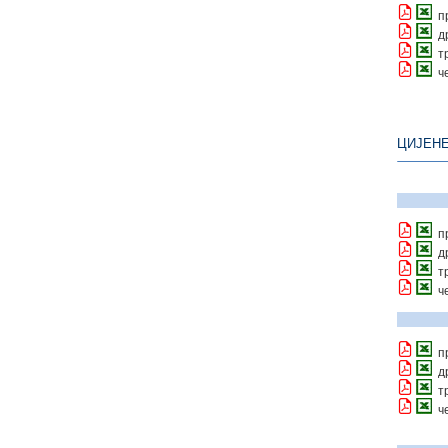
п
д
т
ч
ЦИЈЕН
п
д
т
ч
п
д
т
ч