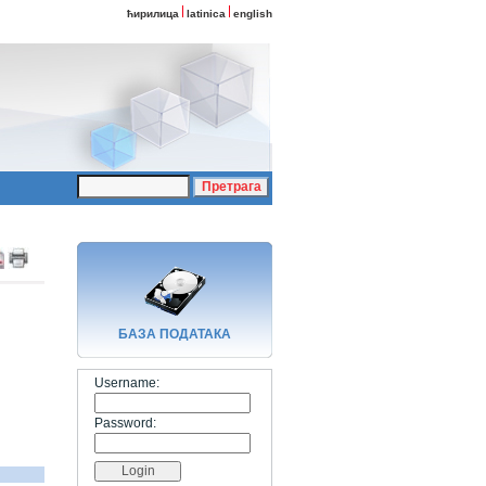
ћирилица
latinica
english
БАЗA ПОДАТАКА
Username:
Password: