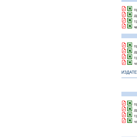
п
д
т
ч
п
д
т
ч
ИЗДАТЕ
п
д
т
ч