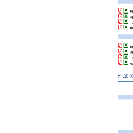
п
д
т
ч
п
д
т
ч
ИНДЕКС