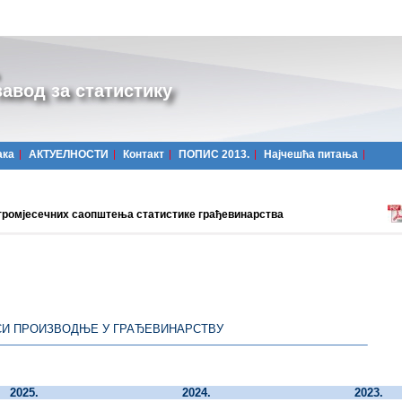
авод за статистику
ака
АКТУЕЛНОСТИ
Контакт
ПОПИС 2013.
Најчешћa питања
тромјесечних саопштења статистике грађевинарства
СИ ПРОИЗВОДЊЕ У ГРАЂЕВИНАРСТВУ
2025.
2024.
2023.