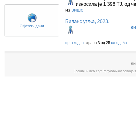
износила је 1 398 ТЈ, од ч
из
више
Биланс угља, 2023.
Свјетски дани
в
претходна
страна 3 од 25
сљедећа
ЛИ
Званични веб-сајт Републичког завода 