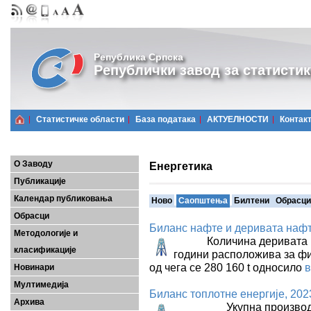
Република Српска
Републички завод за статистик
Статистичке области
Базa података
АКТУЕЛНОСТИ
Контак
О Заводу
Енергетика
Публикације
Календар публиковања
Ново
Саопштења
Билтени
Обрасци
Обрасци
Биланс нафте и деривата нафт
Методологије и
Количина деривата нафт
класификације
години расположива за фи
од чега се 280 160 t односило
Новинари
Мултимедија
Биланс топлотне енергије, 202
Архива
Укупна производња то