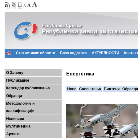
Република Српска
Републички завод за статистик
Статистичке области
Базa података
АКТУЕЛНОСТИ
Контак
О Заводу
Енергетика
Публикације
Календар публиковања
Ново
Саопштења
Билтени
Обрасци
Обрасци
Методологије и
класификације
Новинари
Мултимедија
Архива