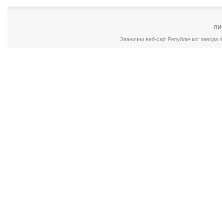
ЛИ
Званични веб-сајт Републичког завода 