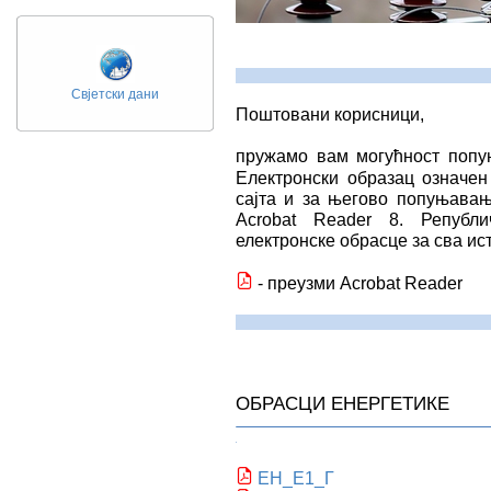
Свјетски дани
Поштовани корисници,
пружамо вам могућност попу
Електронски образац означе
сајта и за његово попуњавањ
Acrobat Reader 8. Републ
електронске обрасце за сва и
- преузми Acrobat Reader
ОБРАСЦИ ЕНЕРГЕТИКЕ
ЕН_Е1_Г