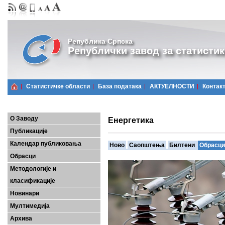
Република Српска
Републички завод за статистик
Статистичке области
Базa података
АКТУЕЛНОСТИ
Контак
О Заводу
Енергетика
Публикације
Календар публиковања
Ново
Саопштења
Билтени
Обрасци
Обрасци
Методологије и
класификације
Новинари
Мултимедија
Архива