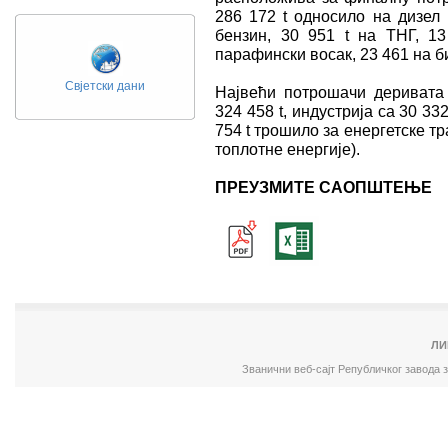
286 172 t односило на дизел
бензин, 30 951 t на ТНГ, 13
парафински восак, 23 461 на би
Свјетски дани
Највећи потрошачи деривата 
324 458 t, индустријa са 30 33
754 t трошило за енергетске 
топлотне енергије).
ПРЕУЗМИТЕ САОПШТЕЊЕ
ЛИ
Званични веб-сајт Републичког завода 