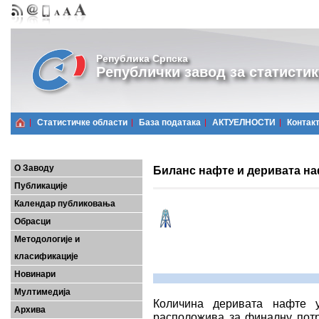
Република Српска
Републички завод за статистик
Статистичке области
Базa података
АКТУЕЛНОСТИ
Контак
О Заводу
Биланс нафте и деривата наф
Публикације
Календар публиковања
Обрасци
Методологије и
класификације
Новинари
Мултимедија
Количина деривата нафте у
Архива
расположива за финалну потр