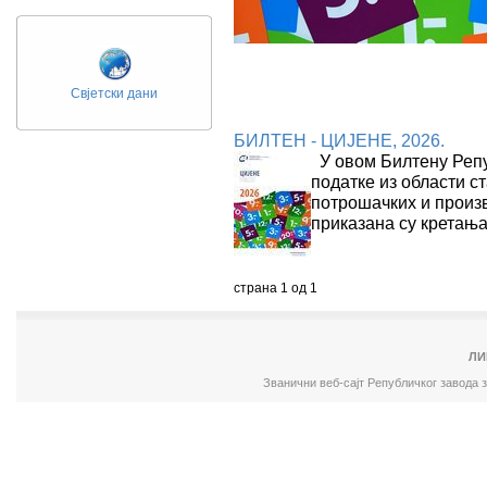
Свјетски дани
БИЛТЕН - ЦИЈЕНЕ, 2026.
У овом Билтену Репу
податке из области ст
потрошачких и произ
приказана су кретањ
страна 1 од 1
ЛИ
Званични веб-сајт Републичког завода 