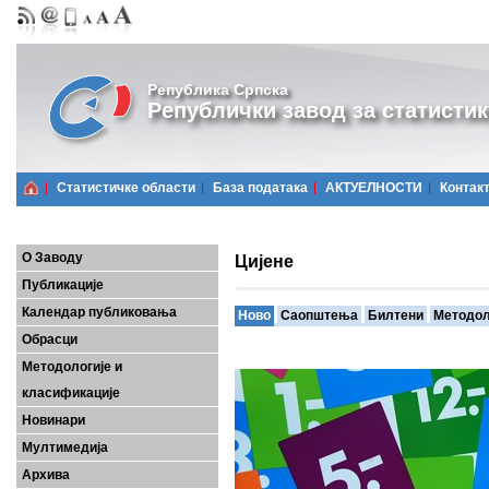
Република Српска
Републички завод за статистик
Статистичке области
Базa података
АКТУЕЛНОСТИ
Контак
О Заводу
Цијене
Публикације
Календар публиковања
Ново
Саопштења
Билтени
Методол
Обрасци
Методологије и
класификације
Новинари
Мултимедија
Архива