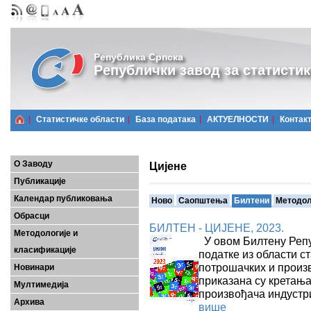
Република Српска
Републички завод за статистик
Статистичке области
Базa података
АКТУЕЛНОСТИ
Контак
О Заводу
Цијене
Публикације
Календар публиковања
Ново
Саопштења
Билтени
Методол
Обрасци
БИЛТЕН - ЦИЈЕНЕ, 2023.
Методологије и
У овом Билтену Репу
класификације
податке из области ст
потрошачких и произ
Новинари
приказана су кретања
Мултимедија
произвођача индустри
Архива
више