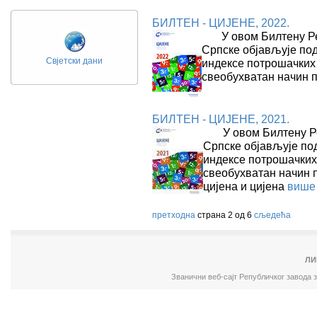
БИЛТЕН - ЦИЈЕНЕ, 2022.
У овом Билтену Ре
Српске објављује под
Свјетски дани
индексе потрошачких 
свеобухватан начин 
БИЛТЕН - ЦИЈЕНЕ, 2021.
У овом Билтену Ре
Српске објављује под
индексе потрошачких
свеобухватан начин 
цијена и цијена
више
претходна
страна 2 од 6
сљедећа
ЛИ
Званични веб-сајт Републичког завода 