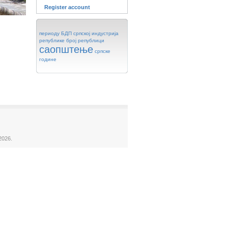
Register account
периоду
БДП
српској
индустрија
републике
број
републици
саопштење
српске
године
2026.