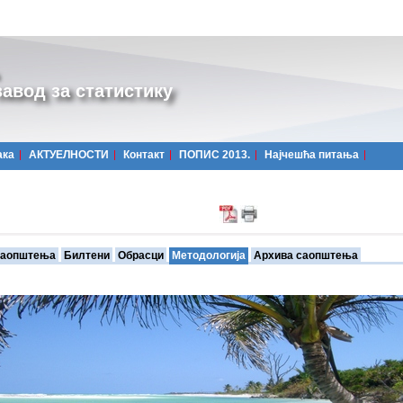
авод за статистику
ака
АКТУЕЛНОСТИ
Контакт
ПОПИС 2013.
Најчешћa питања
аопштења
Билтени
Обрасци
Методологија
Архива саопштења