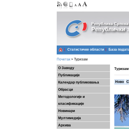
Република Српска
Републички з
Статистичке области
Базa подат
Почетак
>
Туризам
О Заводу
Туризам
Публикације
Ново
С
Календар публиковања
Обрасци
Методологије и
класификације
Новинари
Мултимедија
Архива