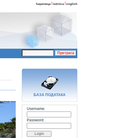
ћирилица
latinica
english
БАЗA ПОДАТАКА
Username:
Password: