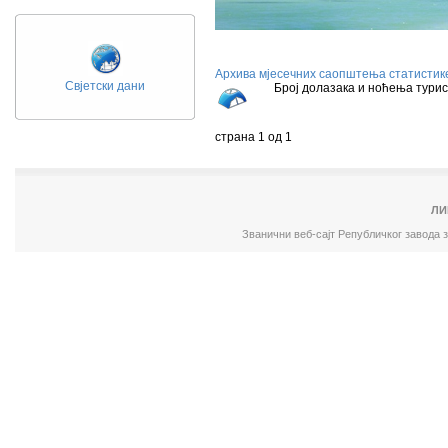
Архива мјесечних саопштења статистик
Свјетски дани
Број долазака и ноћ
страна 1 од 1
ЛИ
Званични веб-сајт Републичког завода 