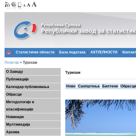
Република Српска
Републички завод за статистик
Статистичке области
Базa података
АКТУЕЛНОСТИ
Контак
Почетак
>
Туризам
О Заводу
Туризам
Публикације
Ново
Саопштења
Билтени
Обрасци
Календар публиковања
Обрасци
Методологије и
класификације
Новинари
Мултимедија
Архива