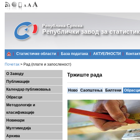
Република Српска
Републички завод за статистик
Статистичке области
Базa података
АКТУЕЛНОСТИ
Контак
Почетак
>
Рад (плате и запосленост)
О Заводу
Тржиште рада
Публикације
Календар публиковања
Ново
Саопштења
Билтени
Обрасци
Обрасци
Методологије и
класификације
Новинари
Мултимедија
Архива