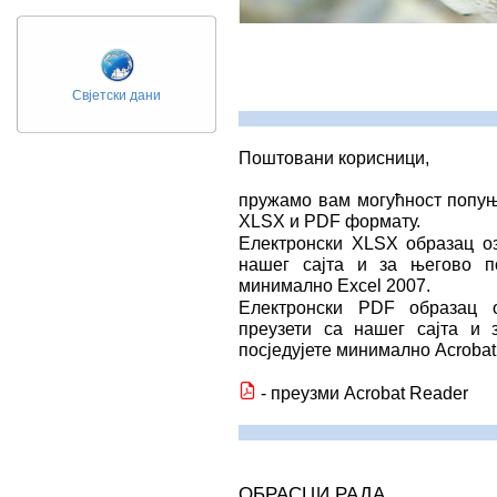
Свјетски дани
Поштовани корисници,
пружамо вам могућност попуњ
XLSX и PDF формату.
Електронски XLSX образац 
нашег сајта и за његово п
минимално Excel 2007.
Електронски PDF образац
преузети са нашег сајта и
посједујете минимално Acrobat
- преузми Acrobat Reader
ОБРАСЦИ РАДА