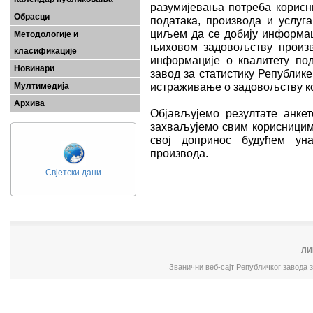
разумијевања потреба корисни
Обрасци
података, производа и услуг
циљем да се добију информац
Методологије и
њиховом задовољству произв
класификације
информације о квалитету под
Новинари
завод за статистику Републике
истраживање о задовољству к
Мултимедија
Архива
Објављујемо резултате анкет
захваљујемо свим корисницима
свој допринос будућем ун
производа.
Свјетски дани
ЛИ
Званични веб-сајт Републичког завода 