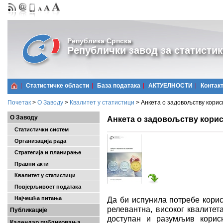
Република Српска
Републички завод за статистик
Статистичке области
Базa података
АКТУЕЛНОСТИ
Контак
Почетак
>
О Заводу
>
Квалитет у статистици
>
Анкета о задовољству корисн
О Заводу
Анкета о задовољству корисн
Статистички систем
Организација рада
Стратегија и планирање
Правни акти
Квалитет у статистици
Повјерљивост података
Најчешћa питања
Да би испунила потребе корис
релевантна, високог квалитет
Публикације
доступан и разумљив корис
Календар публиковања