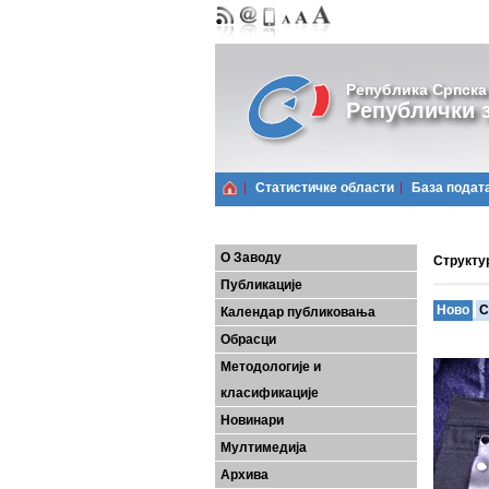
Република Српска
Републички з
Статистичке области
Базa подат
О Заводу
Структу
Публикације
Ново
С
Календар публиковања
Обрасци
Методологије и
класификације
Новинари
Мултимедија
Архива