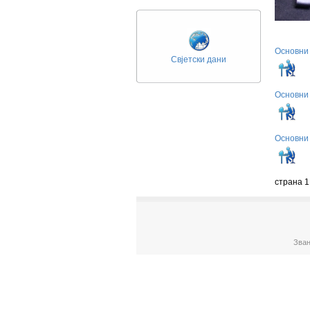
Основни 
Свјетски дани
Основни 
Основни 
страна 1
Зван