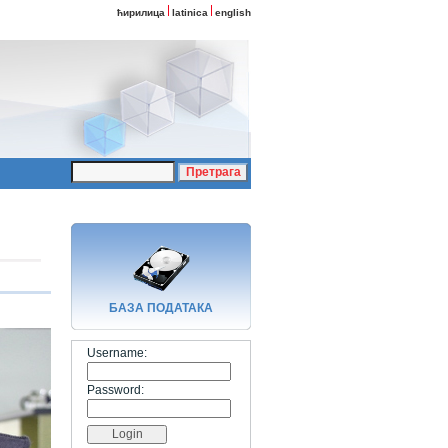
ћирилица
latinica
english
БАЗA ПОДАТАКА
Username:
Password: