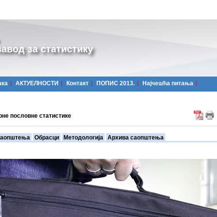
авод за статистику
ака
АКТУЕЛНОСТИ
Контакт
ПОПИС 2013.
Најчешћa питања
рне пословне статистике
аопштења
Обрасци
Методологија
Архива саопштења