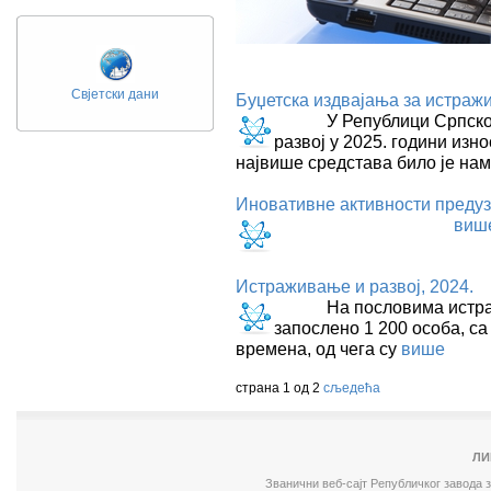
Свјетски дани
Буџетска издвајања за истражи
У Републици Српској, б
развој у 2025. години изн
највише средстава било је на
Иновативне активности предуз
виш
Истраживање и развој, 2024.
На пословима истражива
запослено 1 200 особа, са
времена, од чега су
више
страна 1 од 2
сљедећа
ЛИ
Званични веб-сајт Републичког завода 