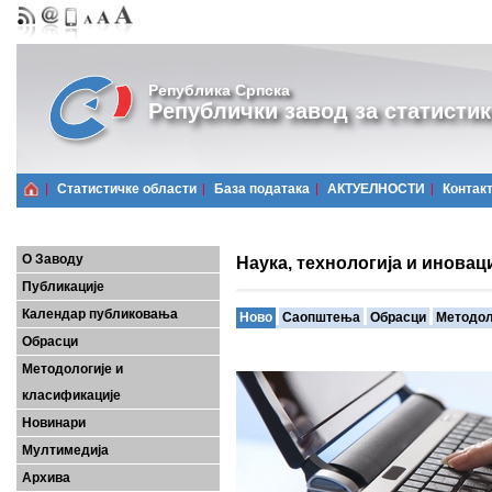
Република Српска
Републички завод за статистик
Статистичке области
Базa података
АКТУЕЛНОСТИ
Контак
О Заводу
Наука, технологија и иновац
Публикације
Календар публиковања
Ново
Саопштења
Обрасци
Методол
Обрасци
Методологије и
класификације
Новинари
Мултимедија
Архива