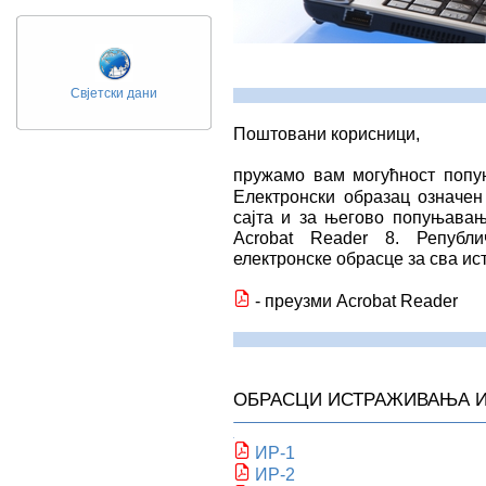
Свјетски дани
Поштовани корисници,
пружамо вам могућност попу
Електронски образац означе
сајта и за његово попуњавањ
Acrobat Reader 8. Републ
електронске обрасце за сва и
- преузми Acrobat Reader
ОБРАСЦИ ИСТРАЖИВАЊА И
ИР-1
ИР-2