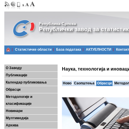
Република Српска
Републички завод за статистик
Статистичке области
Базa података
АКТУЕЛНОСТИ
Контак
О Заводу
Наука, технологија и иновац
Публикације
Календар публиковања
Ново
Саопштења
Обрасци
Методол
Обрасци
Методологије и
класификације
Новинари
Мултимедија
Архива