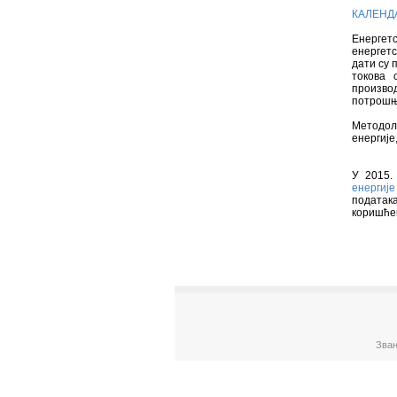
КАЛЕНД
Енергет
енергетс
дати су 
токова 
производ
потрошњ
Методол
енергије
У 2015.
енергиј
податак
коришће
Зван