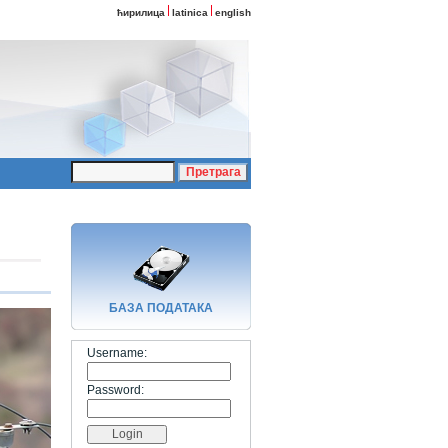
ћирилица
latinica
english
БАЗA ПОДАТАКА
Username:
Password: