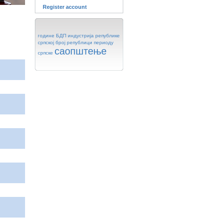
Register account
године
БДП
индустрија
републике
српској
број
републици
периоду
саопштење
српске