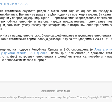
АР ПУБЛИКОВАЊА
ска статистика обухвата редовне активности које се односе на израду 
ких биланса. Биланси се раде у текућој години за претходну годину. За сваки
подаци у природној јединици мјере. Енергетски биланс представља приказ ен
свих облика енергије и његова израда подразумијева прикупљање по
њи, залихама, увозу, извозу, трансформацији и потрошњи енергије према 
е.
огија за израду енергетских биланса, дефинисање и груписање енергената 
, као и статистичка терминологија, усклађени су са стандардима IEA/OECD/E
 години, на подручју Републике Српске и БиХ, спроведена је
Анкета о 
е у домаћинствима - АПЕД 2015
. Главни циљ ове Анкете је добијање стат
а о крајњој потрошњи енергената у домаћинствима са посебним нагл
ње обновљивих извора енергије.
ЛИНКОВИ
WEB MAIL
ични веб-сајт Републичког завода за статистику Републике Српске,
Copyright © 2002 - 