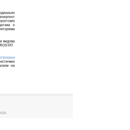
годишњих
 енергент
ергетских
датака о
секторима
и видова
UROSTAT.
потрошњи
истичких
аском на
2026.