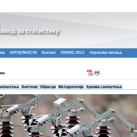
авод за статистику
ака
АКТУЕЛНОСТИ
Контакт
ПОПИС 2013.
Најчешћa питања
ика
аопштења
Билтени
Обрасци
Методологија
Архива саопштења