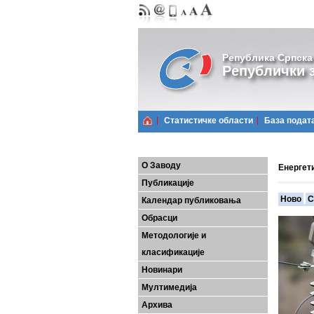
Република Српска
Републички з
Статистичке области
Базa подат
О Заводу
Енергет
Публикације
Ново
С
Календар публиковања
Обрасци
Методологије и
класификације
Новинари
Мултимедија
Архива