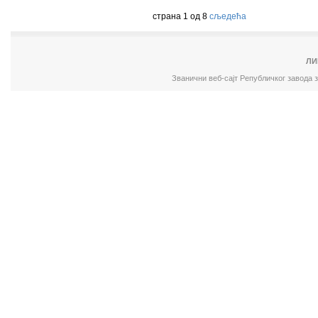
страна 1 од 8
сљедећа
ЛИ
Званични веб-сајт Републичког завода 