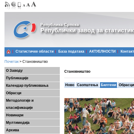
Република Српска
Републички завод за статистик
Статистичке области
Базa података
АКТУЕЛНОСТИ
Контак
Почетак
>
Становништво
О Заводу
Становништво
Публикације
Ново
Саопштења
Билтени
Обрасци
Календар публиковања
Обрасци
Методологије и
класификације
Новинари
Мултимедија
Архива