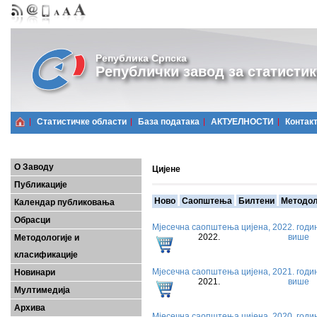
Република Српска
Републички завод за статистик
Статистичке области
Базa података
АКТУЕЛНОСТИ
Контак
О Заводу
Цијене
Публикације
Ново
Саопштења
Билтени
Методол
Календар публиковања
Обрасци
Мјесечна саопштења цијена, 2022. годи
2022.
више
Методологије и
класификације
Мјесечна саопштења цијена, 2021. годи
Новинари
2021.
више
Мултимедија
Архива
Мјесечна саопштења цијена, 2020. годи