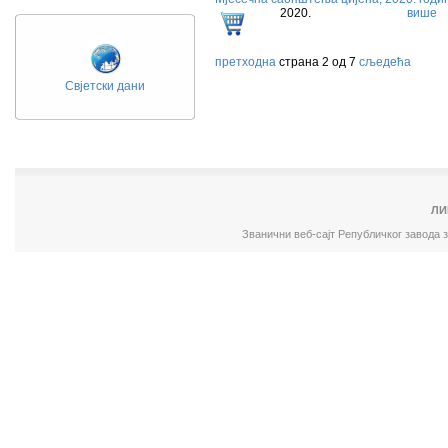
2020.
више
претходна
страна 2 од 7
сљедећа
Свјетски дани
ЛИ
Званични веб-сајт Републичког завода 