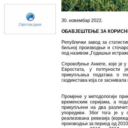
30. новембар 2022.
Свјетски дани
ОБАВЈЕШТЕЊЕ ЗА КОРИСН
Републички завод за статисти
биљној производњи и сточарс
под називом „Годишње истраж
Спровођење Анкете, које је у
Евростата, у потпуности ј
прикупљања података о по
газдинстава која се заснивала
Промјене у методологији при
временским серијама, а под
прикупљени на два различит
упоредиви. Због тога је у 
реализована ревизија (корекц
производњи за период од 2010.