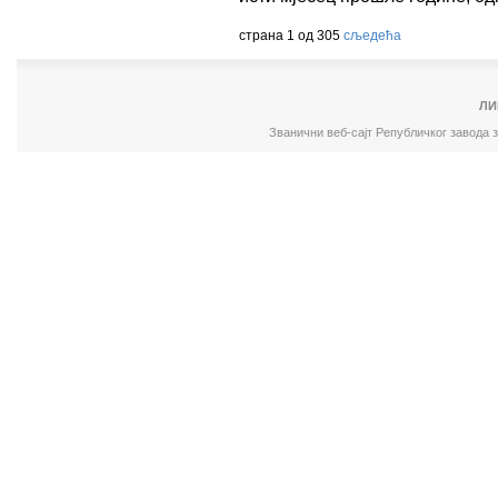
страна 1 од 305
сљедећа
ЛИ
Званични веб-сајт Републичког завода 