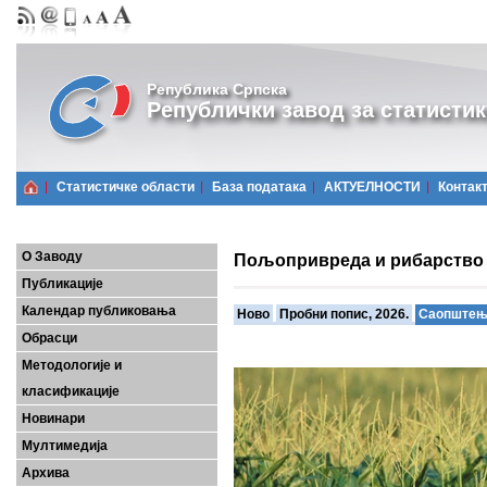
Република Српска
Републички завод за статистик
Статистичке области
Базa података
АКТУЕЛНОСТИ
Контак
О Заводу
Пољопривреда и рибарство
Публикације
Календар публиковања
Ново
Пробни попис, 2026.
Саопште
Обрасци
Методологије и
класификације
Новинари
Мултимедија
Архива