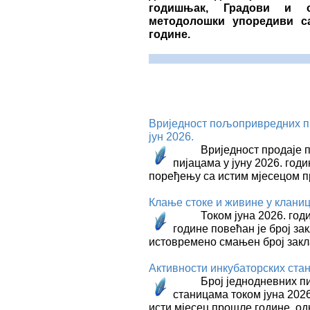
годишњак, Градови и о
методолошки упоредиви с
године.
Вриједност пољопривредних пр
јун 2026.
Вриједност продаjе по
пијацама у јуну 2026. годи
поређењу са истим мјесецом 
Клање стоке и живине у кланиц
Током јуна 2026. године
године повећан је број за
истовремено смањен број зак
Активности инкубаторских стан
Број једнодневних пили
станицама током јуна 2026
исти мјесец прошле године, од