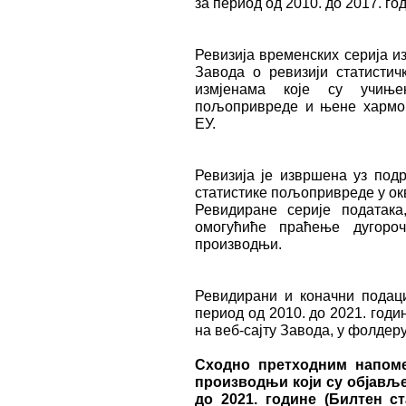
за период од 2010. до 2017. го
Ревизија временских серија и
Завода о ревизији статистич
измјенама које су учињ
пољопривреде и њене хармон
ЕУ.
Ревизија је извршена уз под
статистике пољопривреде у ок
Ревидиране серије података
омогућиће праћење дугоро
производњи.
Ревидирани и коначни подаци
период од 2010. до 2021. годи
на веб-сајту Завода, у фолде
Сходно претходним напоме
производњи који су објављ
до 2021. године (Билтен с