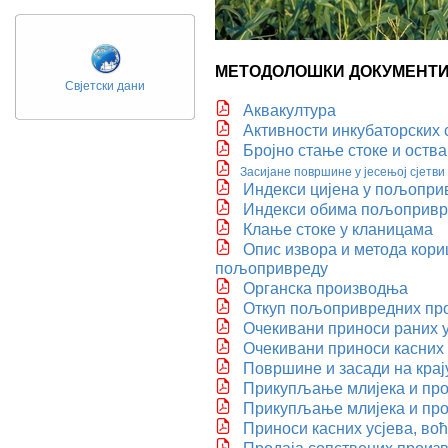
МЕТОДОЛОШКИ ДОКУМЕНТ
Свјетски дани
Аквакултура
Активности инкубаторских 
Бројно стање стоке и оств
Засијане површине у јесењој сјетви
Индекси цијена у пољопри
Индекси обима пољопривр
Клање стоке у кланицама
Опис извора и метода кор
пољопривреду
Органска производња
Откуп пољопривредних про
Очекивани приноси раних у
Очекивани приноси касних 
Површине и засади на крај
Прикупљање млијека и про
Прикупљање млијека и про
Приноси касних усјева, во