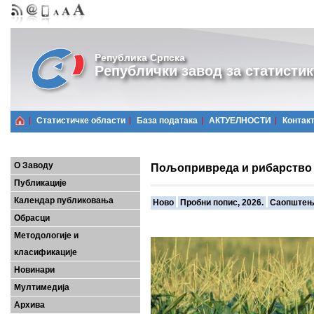
Република Српска
Републички завод за статистик
Статистичке области
Базa података
АКТУЕЛНОСТИ
Контак
О Заводу
Пољопривреда и рибарство
Публикације
Календар публиковања
Ново
Пробни попис, 2026.
Саопште
Обрасци
Методологије и
класификације
Новинари
Мултимедија
Архива