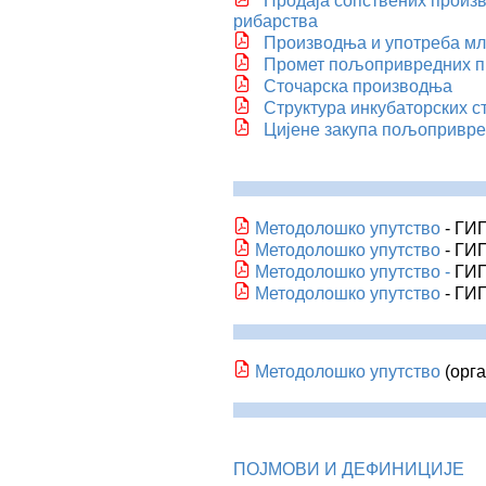
Продаја сопствених произ
рибарства
Производња и употреба мл
Промет пољопривредних п
Сточарска производња
Структура инкубаторских с
Цијене закупа пољопривр
Методолошко упутство
- ГИП
Методолошко упутство
- ГИП
Методолошко упутство
-
ГИП
Методолошко упутство
- ГИ
Методолошко упутство
(орга
ПОЈМОВИ И ДЕФИНИЦИЈЕ