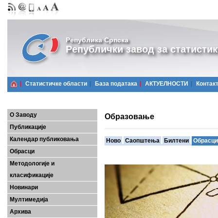
Република Српска
Републички завод за статистик
Статистичке области
Базa података
АКТУЕЛНОСТИ
Контак
О Заводу
Образовање
Публикације
Календар публиковања
Ново
Саопштења
Билтени
Обрасци
Обрасци
Методологије и
класификације
Новинари
Мултимедија
Архива