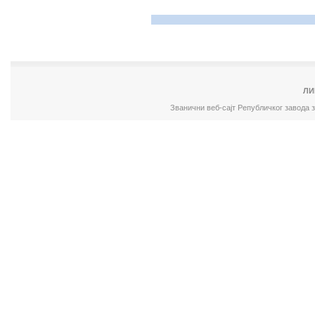
ЛИ
Званични веб-сајт Републичког завода 