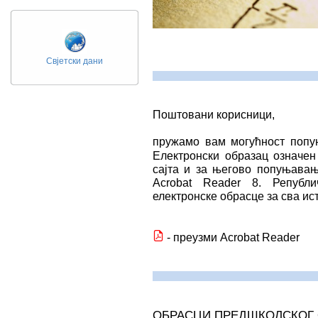
Свјетски дани
Поштовани корисници,
пружамо вам могућност попу
Електронски образац означе
сајта и за његово попуњавањ
Acrobat Reader 8. Републ
електронске обрасце за сва и
- преузми Acrobat Reader
ОБРАСЦИ ПРЕДШКОЛСКОГ