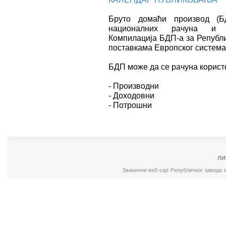
Бруто домаћи производ (Б
националних рачуна и м
Компилација БДП-а за Републ
поставкама Европског система
БДП може да се рачуна корист
- Производни
- Доходовни
- Потрошни
ЛИ
Званични веб-сајт Републичког завода 