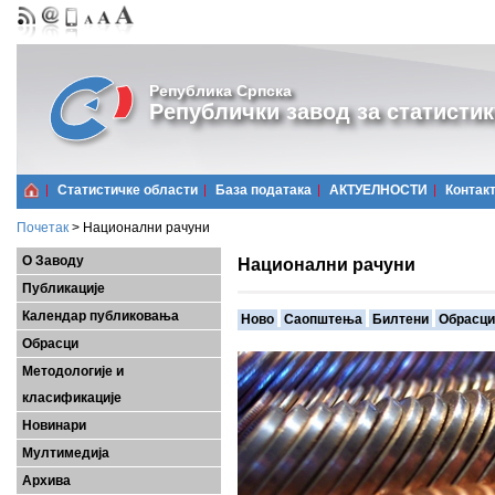
Република Српска
Републички завод за статистик
Статистичке области
Базa података
АКТУЕЛНОСТИ
Контак
Почетак
>
Национални рачуни
О Заводу
Национални рачуни
Публикације
Календар публиковања
Ново
Саопштења
Билтени
Обрасци
Обрасци
Методологије и
класификације
Новинари
Мултимедија
Архива