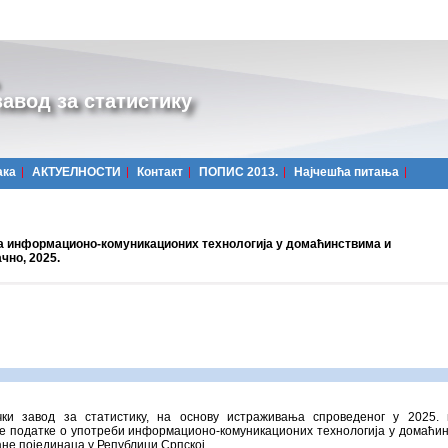
авод за статистику
ака
АКТУЕЛНОСТИ
Контакт
ПОПИС 2013.
Најчешћa питања
а информационо-комуникационих технологија у домаћинствима и
чно, 2025.
чки завод за статистику, на основу истраживања спроведеног у 2025. 
је податке о употреби информационо-комуникационих технологија у домаћи
ане појединаца у Републици Српској.