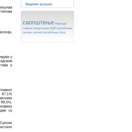
Register account
кључак
 типова
саопштење
периоду
године
индустрија
БДП
републике
есечја,
српске
српској
републици
број
кције у
радском
става у
лавног
а 87,1%
рисника
 99,5%,
 новина
ије су
 Српске
ристилo