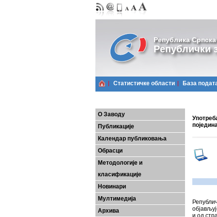
Република Српска
Републички з
Статистичке области
Базa подат
О Заводу
Употреб
поједина
Публикације
Календар публиковања
Обрасци
Методологије и
класификације
Новинари
Мултимедија
Републи
објављу
Архива
и од стр