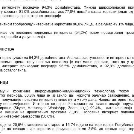
 интернету посједује 94,3% домаћинстава. Фиксни широкопојасни при
ту користи 81,0% домаћинстава, док 77,8% домаћинстава користи један од
широкопојасне интернет конекције.
нтном тромјесечју интернет је користило 96,0% лица, а рачунар 49,1% лица.
ише од половине корисника интернета (54,2%) током посматраног тромј
ло je робе и услуге онлајн.
ИНСТВА
 прикључак има 94,3% домаћинстава. Анализа заступљености интернет коне
ствима према типу насеља показала је све мање разлике, тако да у г
у интернет прикључак посједује 96,5% домаћинстава, а 92,8% домаћин
 осталог типа.
ИНЦИ
ајући кориснике информационо-комуникационих технологија током г
тог периода, 60,8% лица је изјавило да користи рачунар свакодневно, 
 популације приступа интернету више пута у току дана. Навике интернет ко
су непромијењене. Интернет се најчешће користи за слање онлајн порука
ирање (Skype, Messenger, WhatsApp, Zoom, итд.) 99,4%, читање онлајн
те учешће на друштвеним мрежама 71,0%. Половина интернет популац
и интернет банкарства (50,6%).
години, 20,6% становништа старости 16-74 године на територији Републике
o je да никада ниje користилo рачунар, а само 3,8% да никада ниje ко
.