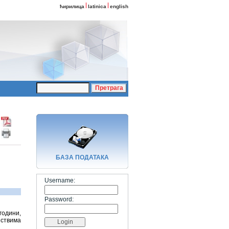
ћирилица
latinica
english
БАЗA ПОДАТАКА
Username:
Password:
години,
нствима