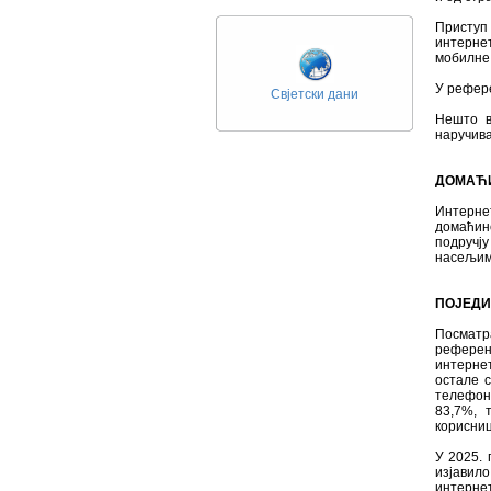
Приступ
интерне
мобилне 
У рефере
Свјетски дани
Нешто в
наручива
ДОМАЋ
Интернет
домаћин
подручј
насељима
ПОЈЕД
Посматр
референ
интернет
остале 
телефон
83,7%, 
корисниц
У 2025. 
изјавил
интернет