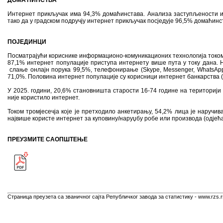
ДОМАЋИНСТВА
Интернет прикључак има 94,3% домаћинстава. Анализа заступљености ин
тако да у градском подручју интернет прикључак посједује 96,5% домаћин
ПОЈЕДИНЦИ
Посматрајући кориснике информационо-комуникационих технологија током 
87,1% интернет популације приступа интернету више пута у току дана. 
слање онлајн порука 99,5%, телефонирање (Skype, Messenger, WhatsApp
71,0%. Половина интернет популације су корисници интернет банкарства (
У 2025. години, 20,6% становништа старости 16-74 године на територији 
ниje користилo интернет.
Током тромјесечја које је претходило анкетирању, 54,2% лица је наручив
највише користе интернет за куповину/наруџбу робе или производа (одјећа, 
ПРЕУЗМИТЕ САОПШТЕЊЕ
Страница преузета са званичног сајта Републичког завода за статистику - www.rzs.r