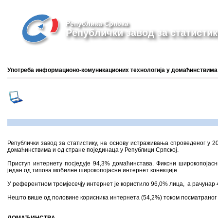
Република Српска
Републички завод за статистик
Употреба информационо-комуникационих технологија у домаћинствима и
Републички завод за статистику, на основу истраживања спроведеног у 2
домаћинствима и од стране појединаца у Републици Српској.
Приступ интернету посједује 94,3% домаћинстава. Фиксни широкопојасн
један од типова мобилне широкопојасне интернет конекције.
У референтном тромјесечју интернет је користило 96,0% лица, а рачунар 
Нешто више од половине корисника интернета (54,2%) током посматраног тр