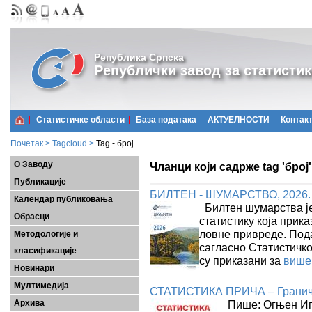
Република Српска
Републички завод за статистик
Статистичке области
Базa података
АКТУЕЛНОСТИ
Контак
Почетак
>
Tagcloud
>
Tag - број
О Заводу
Чланци који садрже tag 'број'
Публикације
БИЛТЕН - ШУМАРСТВО, 2026.
Календар публиковања
Билтен шумарства је
Обрасци
статистику која прик
ловне привреде. Под
Методологије и
сагласно Статистичк
класификације
су приказани за
више
Новинари
Мултимедија
СТАТИСТИКА ПРИЧА – Граничн
Архива
Пише: Огњен Игњи