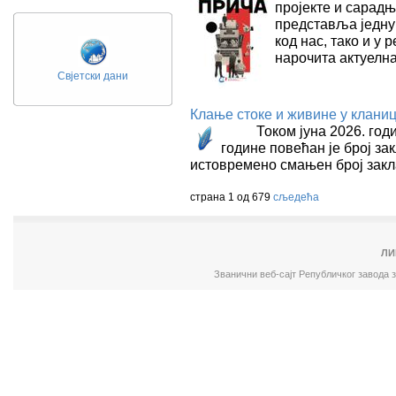
пројекте и сарад
представља једну 
код нас, тако и у 
нарочита актуелн
Свјетски дани
Клање стоке и живине у кланиц
Током јуна 2026. године
године повећан је број за
истовремено смањен број зак
страна 1 од 679
сљедећа
ЛИ
Званични веб-сајт Републичког завода 