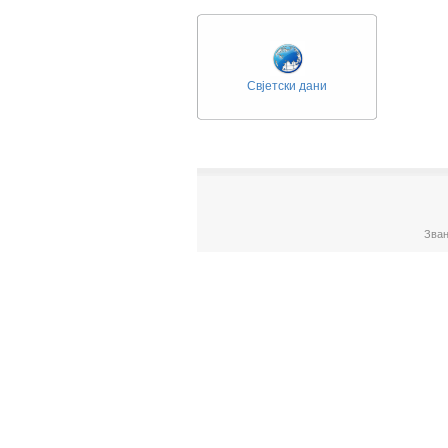
Свјетски дани
Зван