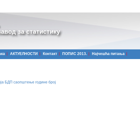
авод за статистику
ака
АКТУЕЛНОСТИ
Контакт
ПОПИС 2013.
Најчешћa питања
ја
БДП
саопштење
године
број