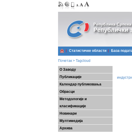
Република Српска
Републички з
Статистичке области
Базa подат
Почетак
>
Tagcloud
О Заводу
Публикације
индустри
Календар публиковања
Обрасци
Методологије и
класификације
Новинари
Мултимедија
Архива