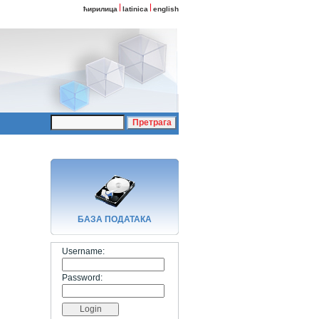
ћирилица
latinica
english
БАЗA ПОДАТАКА
Username:
Password: