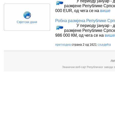
У периоду јануар - дец
размјене Републике Српск
000 ЕUR, од чега се на
више
Робна размјена Републике Српс
Свјетски дани
У периоду јануар - дец
размјене Републике Српск
986 000 КМ, од чега се на
више
претходна
страна 2 од 1621
сљедећа
ЛИ
Званични веб-сајт Републичког завода 