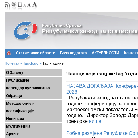
Република Српска
Републички завод за статистик
Статистичке области
Базa података
АКТУЕЛНОСТИ
Контак
Почетак
>
Tagcloud
>
Tag - године
О Заводу
Чланци који садрже tag 'годи
Публикације
НАЈАВА ДОГАЂАЈА: Конференциј
Календар публиковања
2026.
Обрасци
Републички завод за статистику
године, конференцију за новин
Методологије и
макроекономски показатељи Р
класификације
године. Директор Завода Дар
Новинари
трендове
више
Мултимедија
Робна размјена Републике Српс
Архива