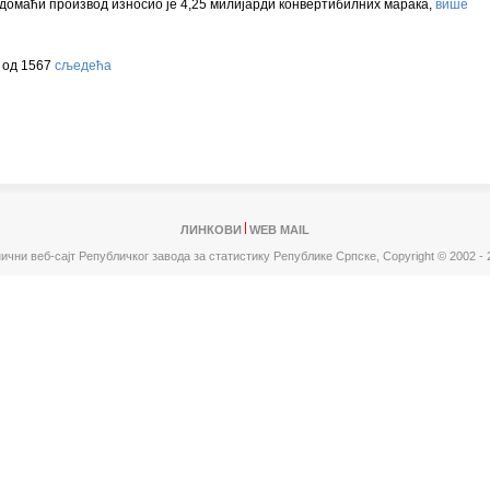
домаћи производ износио је 4,25 милијарди конвертибилних марака,
више
 од 1567
сљедећа
ЛИНКОВИ
WEB MAIL
ични веб-сајт Републичког завода за статистику Републике Српске,
Copyright © 2002 - 