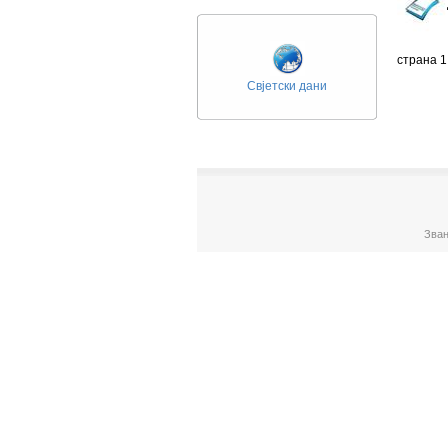
страна 1
Свјетски дани
Зван