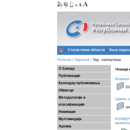
Република Српска
Републички з
Статистичке области
Базa подат
Почетак
>
Tagcloud
>
Tag - саопштење
О Заводу
Чланци 
Публикације
Индекси 
Календар публиковања
Пр
20
Обрасци
Методологије и
Цијене з
Бр
класификације
тр
Новинари
Мултимедија
КОНФЕРЕ
милиона 
Архива