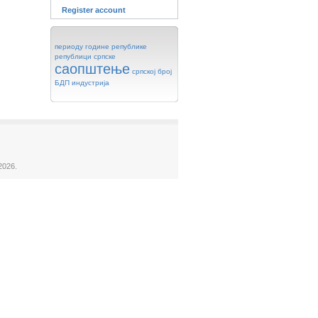
Register account
периоду
године
републике
републици
српске
саопштење
српској
број
БДП
индустрија
2026.