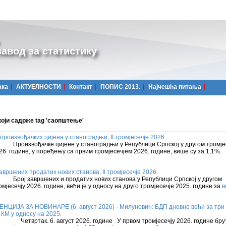
авод за статистику
ака
АКТУЕЛНОСТИ
Контакт
ПОПИС 2013.
Најчешћa питања
који садрже tag 'саопштење'
произвођачких цијена у станоградњи, II тромјесечје 2026.
оизвођачке цијене у станоградњи у Републици Српској у другом тромје
26. године, у поређењу са првим тромјесечјем 2026. године, више су за 1,1%.
авршених продатих нових станова, II тромјесечје 2026.
ој завршених и продатих нових станова у Републици Српској у другом
омјесечју 2026. године, већи је у односу на друго тромјесечје 2025. године за
в
НЦИЈА ЗА НОВИНАРЕ (6. август 2026) - Милуновић: БДП дневно већи за три
КМ у односу на 2025.
Четвртак. 6. август 2026. године У првом тромјесечју 2026. године бру