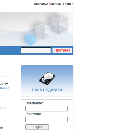
ћирилица
latinica
english
сечју
више
БАЗA ПОДАТАКА
Username:
ише
Password:
то