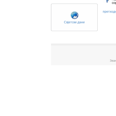
со
претход
Свјетски дани
Зван