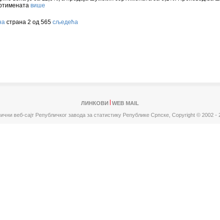
ртимената
више
на
страна 2 од 565
сљедећа
ЛИНКОВИ
WEB MAIL
ични веб-сајт Републичког завода за статистику Републике Српске,
Copyright © 2002 - 