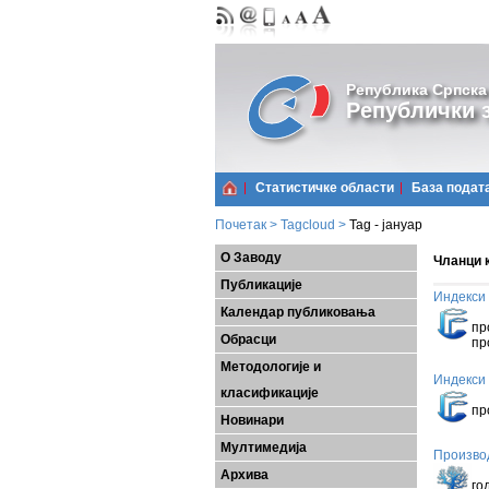
Република Српска
Републички з
Статистичке области
Базa подат
Почетак
>
Tagcloud
>
Tag - јануар
О Заводу
Чланци к
Публикације
Индекси 
Календар публиковања
Ук
пр
Обрасци
пр
Методологије и
Индекси 
класификације
Ук
пр
Новинари
Мултимедија
Производ
Пр
Архива
го