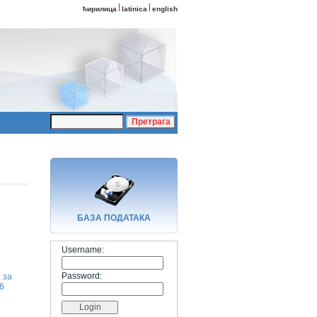
ћирилица
latinica
english
БАЗA ПОДАТАКА
Username:
Password:
 за
6