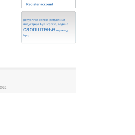
Register account
републике
српске
републици
индустрија
БДП
српској
године
саопштење
периоду
број
2026.