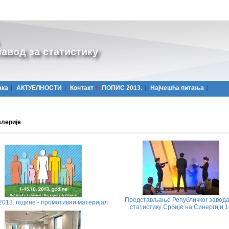
авод за статистику
ака
АКТУЕЛНОСТИ
Контакт
ПОПИС 2013.
Најчешћa питања
алерије
Представљање Републичког завода
2013. године - промотивни материјал
статистику Србије на Синергији 1