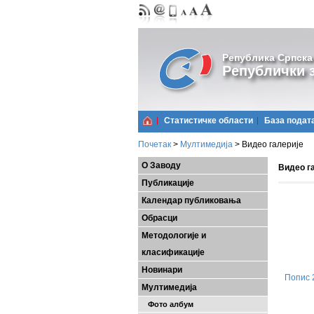
Република Српска
Републички з
Статистичке области
Базa подат
Почетак
>
Мултимедија
>
Видео галерије
О Заводу
Видео г
Публикације
Календар публиковања
Обрасци
Методологије и
класификације
Новинари
Попис 
Мултимедија
Фото албум