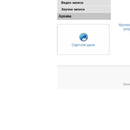
Видео записи
Звучни записи
Архива
Уручен
усп
Свјетски дани
Зван