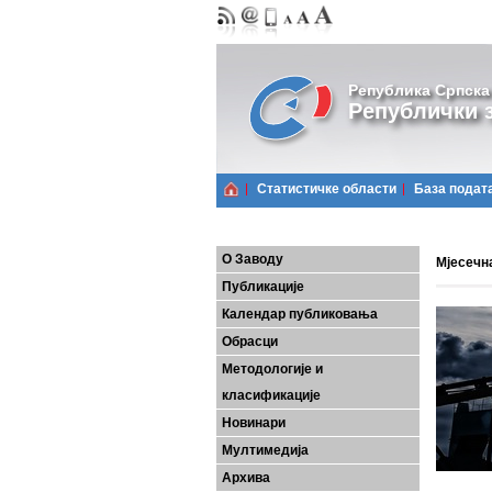
Република Српска
Републички з
Статистичке области
Базa подат
О Заводу
Мјесeчн
Публикације
Календар публиковања
Обрасци
Методологије и
класификације
Новинари
Мултимедија
Архива