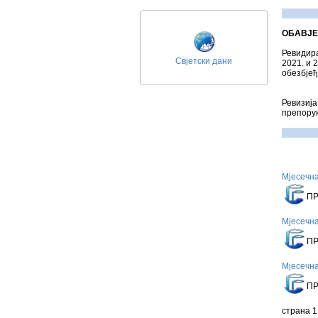
ОБАВЈЕ
Ревидира
Свјетски дани
2021. и 
обезбјеђ
Ревизиј
препорук
Мјесечна
П
Мјесечна
П
Мјесечна
П
страна 1