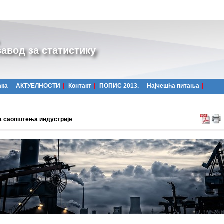
авод за статистику
ака
АКТУЕЛНОСТИ
Контакт
ПОПИС 2013.
Најчешћa питања
а саопштења индустрије