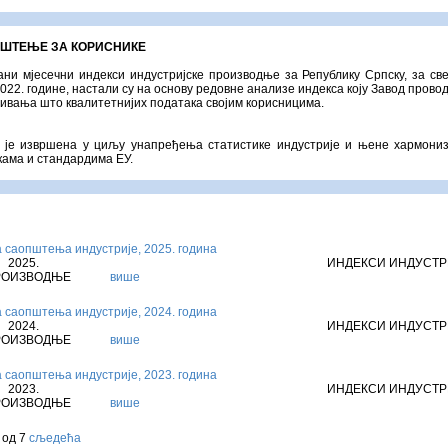
ШТЕЊЕ ЗА КОРИСНИКЕ
ни мјесечни индекси индустријске производње за Републику Српску, за св
2022. године, настали су на основу редовне анализе индекса коју Завод прово
ивања што квалитетнијих података својим корисницима.
а је извршена у циљу унапређења статистике индустрије и њене хармониз
ама и стандардима ЕУ.
 саопштења индустрије, 2025. година
2025. ИНДЕКСИ ИНДУСТРИЈС
РОИЗВОДЊЕ
више
 саопштења индустрије, 2024. година
2024. ИНДЕКСИ ИНДУСТРИЈС
РОИЗВОДЊЕ
више
 саопштења индустрије, 2023. година
2023. ИНДЕКСИ ИНДУСТРИЈС
РОИЗВОДЊЕ
више
 од 7
сљедећа