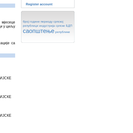
Register account
број
године
периоду
српској
е мјесеце
републици
индустрија
српске
БДП
ди у циљу
саопштење
републике
ације са
КЕ
КЕ
КЕ