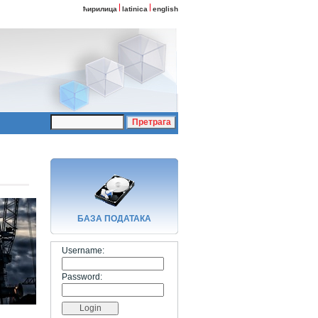
ћирилица
latinica
english
БАЗA ПОДАТАКА
Username:
Password: