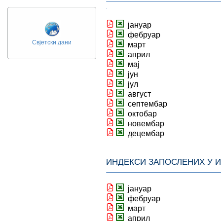
јануар
фебруар
Свјетски дани
март
април
мај
јун
јул
август
септембар
октобар
новембар
децембар
ИНДЕКСИ ЗАПОСЛЕНИХ У 
јануар
фебруар
март
април