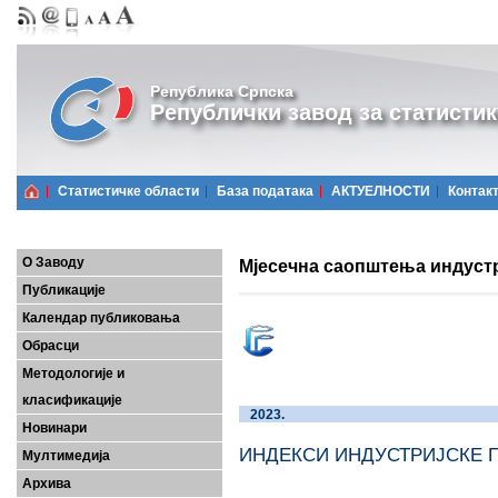
Република Српска
Републички завод за статистик
Статистичке области
Базa података
АКТУЕЛНОСТИ
Контак
О Заводу
Мјесечна саопштења индустри
Публикације
Календар публиковања
Обрасци
Методологије и
класификације
2023.
Новинари
ИНДЕКСИ ИНДУС
Мултимедија
Архива