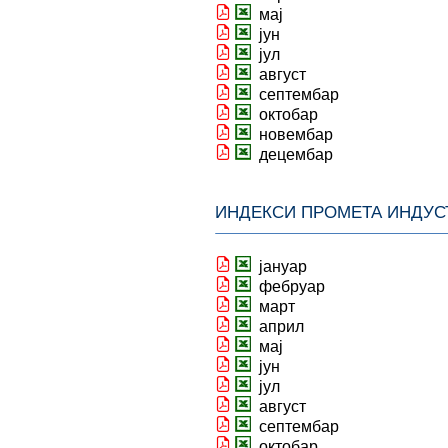
мај
јун
јул
август
септембар
октобар
новембар
децембар
ИНДЕКСИ ПРОМЕТА ИНДУС
јануар
фебруар
март
април
мај
јун
јул
август
септембар
октобар