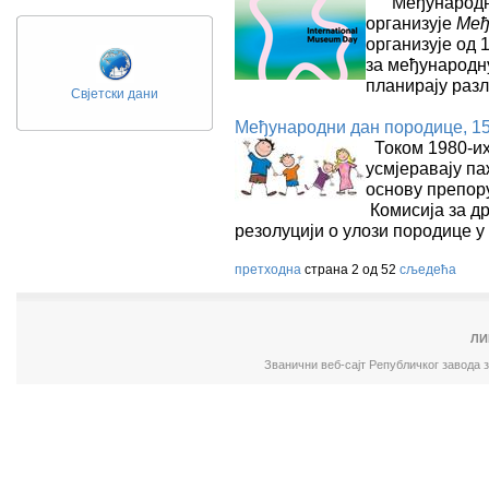
Међународни с
организује
Међ
организује од 
за међународну
планирају раз
Свјетски дани
Међународни дан породице, 15.
Током 1980-их,
усмјеравају па
основу препору
Комисија за др
резолуцији о улози породице 
претходна
страна 2 од 52
сљедећа
ЛИ
Званични веб-сајт Републичког завода 