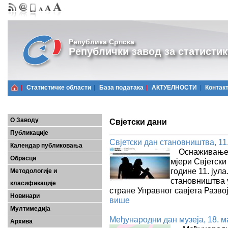
Република Српска
Републички завод за статистик
Статистичке области
Базa података
АКТУЕЛНОСТИ
Контак
О Заводу
Свјетски дани
Публикације
Свјетски дан становништва, 11.
Календар публиковања
Оснаживање м
Обрасци
мјери Свјетск
године 11. јул
Методологије и
становништва у
класификације
стране Управног савјета Разво
Новинари
више
Мултимедија
Међународни дан музеја, 18. ма
Архива