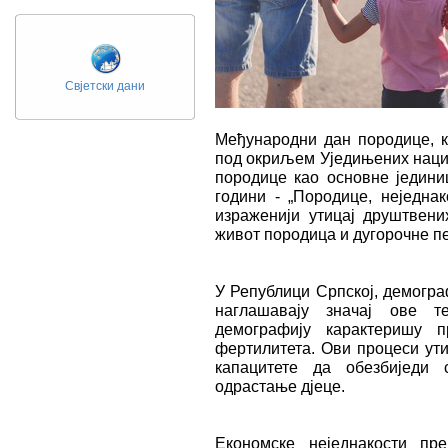
Свјетски дани
Међународни дан породице, к
под окриљем Уједињених нациј
породице као основне једин
години - „Породице, неједнак
израженији утицај друштвени
живот породица и дугорочне пе
У Републици Српској, демогр
наглашавају значај ове т
демографију карактеришу 
фертилитета. Ови процеси ути
капацитете да обезбиједи
одрастање дјеце.
Економске неједнакости пр