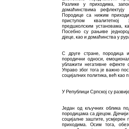
Разлике у приходима, зап
домаћинствима рефлектују
Породице са нижим приходи
приступом квалитетној з
предшколским установама, ка
Посебно су рањиве једноро
дјеце, као и домаћинства у ру
С друге стране, породица и
породични односи, емоциона
ублажити негативне ефекте 
Управо због тога је важно по
социјалних политика, већ као 
У Републици Српској су разви
Један од кључних облика по
породицама са дјецом. Дјечиј
социјалне заштите, усмјерен
приходима. Осим тога, обез