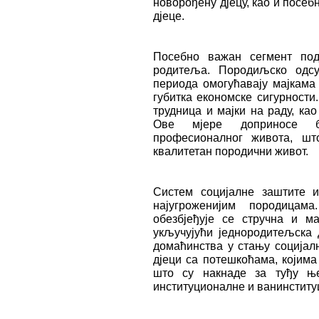
новорођену дјецу, као и посеб
дјеце.
Посебно важан сегмент по
родитеља. Породиљско одсу
периода омогућавају мајкама 
губитка економске сигурности
трудница и мајки на раду, као
Ове мјере доприносе б
професионалног живота, шт
квалитетан породични живот.
Систем социјалне заштите 
најугроженијим породицам
обезбјеђује се стручна и м
укључујући једнородитељска 
домаћинства у стању социјал
дјеци са потешкоћама, којима
што су накнаде за туђу њ
институционалне и ванинстит