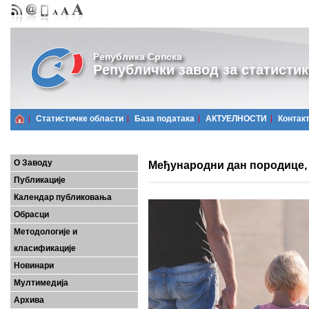
Република Српска
Републички завод за статистик
Статистичке области
Базa података
АКТУЕЛНОСТИ
Контак
О Заводу
Међународни дан породице, 
Публикације
Календар публиковања
Обрасци
Методологије и
класификације
Новинари
Мултимедија
Архива