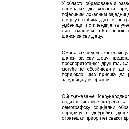
У области образовања и разво
повећање доступности пре
појединим локалним заједница
дјеце у вртићима, док се кроз
уџбеници и стипендије за уче
циљ смањење образовних не
шанси за сву дјецу.
Смањење неједнакости међу
шанси за сву дјецу предст
просперитетнијег друштва. С
могуће је обезбиједити да 
поријекло, има прилику да 
заједници у којој живи.
Обиљежавање Међународног
додатно истакне потреба за 
демографску, социјалну, обр
породицу и добробит дјеце
стратешки приоритет сваког др