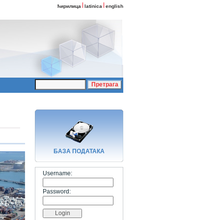
ћирилица
latinica
english
БАЗA ПОДАТАКА
Username:
Password: