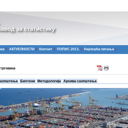
авод за статистику
ака
АКТУЕЛНОСТИ
Контакт
ПОПИС 2013.
Најчешћa питања
трговина
аопштења
Билтени
Методологија
Архива саопштења