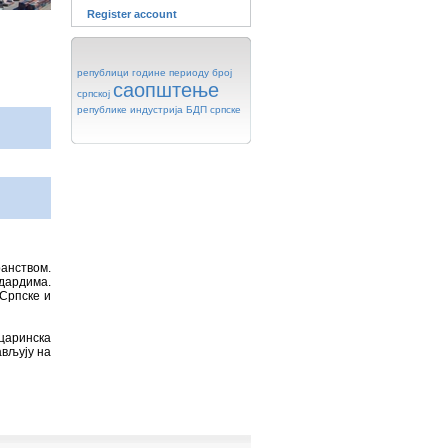
Register account
републици
године
периоду
број
саопштење
српској
републике
индустрија
БДП
српске
анством.
ндардима.
 Српске и
 царинска
ављују на