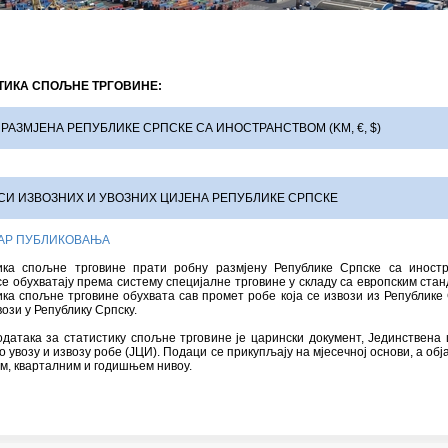
ТИКА СПОЉНЕ ТРГОВИНЕ:
РАЗМЈЕНА РЕПУБЛИКЕ СРПСКЕ СА ИНОСТРАНСТВОМ (KM, €, $)
СИ ИЗВОЗНИХ И УВОЗНИХ ЦИЈЕНА РЕПУБЛИКЕ СРПСКЕ
АР ПУБЛИКОВАЊА
ика спољне трговине прати робну размјену Републике Српске са иностр
е обухватају према систему специјалне трговине у складу са европским ста
ка спољне трговине обухвата сав промет робе која се извози из Републике
увози у Републику Српску.
датака за статистику спољне трговине је царински документ, Јединствена
о увозу и извозу робе (ЈЦИ). Подаци се прикупљају на мјесечној основи, а обј
м, кварталним и годишњем нивоу.