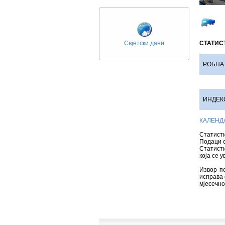
Свјетски дани
СТАТИС
РОБНА 
ИНДЕК
КАЛЕНД
Статист
Подаци с
Статисти
која се 
Извор по
исправа 
мјесечно