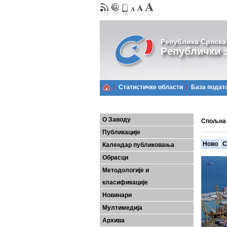
Република Српска
Републички з
Статистичке области
Базa подат
О Заводу
Спољна 
Публикације
Ново
С
Календар публиковања
Обрасци
Методологије и
класификације
Новинари
Мултимедија
Архива