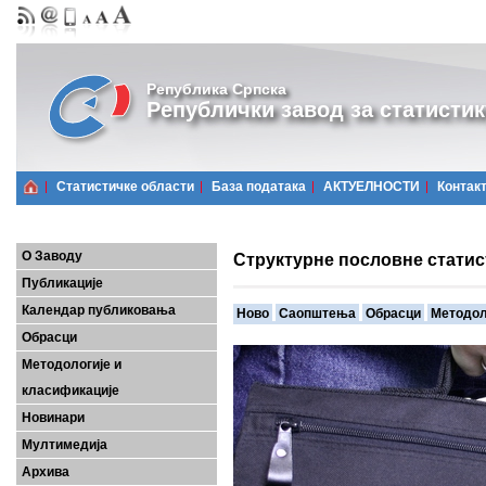
Република Српска
Републички завод за статистик
Статистичке области
Базa података
АКТУЕЛНОСТИ
Контак
О Заводу
Структурне пословне статис
Публикације
Календар публиковања
Ново
Саопштења
Обрасци
Методол
Обрасци
Методологије и
класификације
Новинари
Мултимедија
Архива