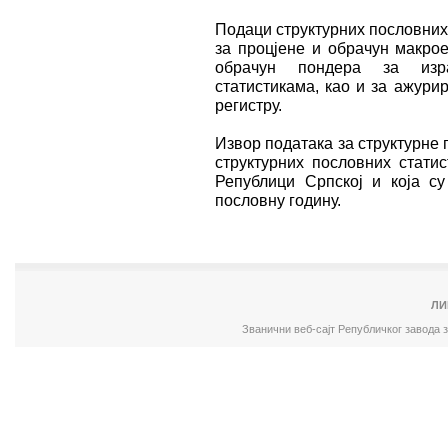
Подаци структурних пословних
за процјене и обрачун макро
обрачун пондера за изр
статистикама, као и за ажур
регистру.
Извор података за структурне 
структурних пословних статис
Републици Српској и која с
пословну годину.
ЛИ
Званични веб-сајт Републичког завода 