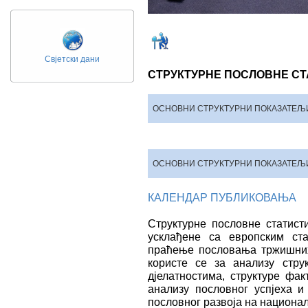
Свјетски дани
СТРУКТУРНЕ ПОСЛОВНЕ СТ
ОСНОВНИ СТРУКТУРНИ ПОКАЗАТЕЉ
ОСНОВНИ СТРУКТУРНИ ПОКАЗАТЕЉ
КАЛЕНДАР ПУБЛИКОВАЊА
Структурне пословне статист
усклађене са европским ста
праћење пословања тржишних
користе се за анализу стру
дјелатностима, структуре фа
анализу пословног успјеха и
пословног развоја на национа