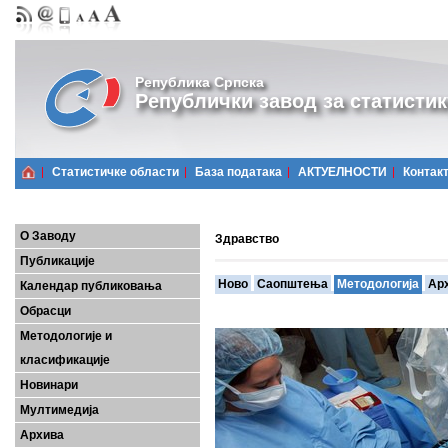
Република Српска
Републички завод за статистик
Статистичке области
Базa података
АКТУЕЛНОСТИ
Контак
О Заводу
Здравство
Публикације
Ново
Саопштења
Методологија
Ар
Календар публиковања
Обрасци
Методологије и
класификације
Новинари
Мултимедија
Архива