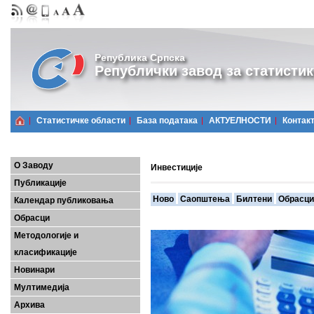
Република Српска
Републички завод за статистик
Статистичке области
Базa података
АКТУЕЛНОСТИ
Контак
О Заводу
Инвестиције
Публикације
Ново
Саопштења
Билтени
Обрасци
Календар публиковања
Обрасци
Методологије и
класификације
Новинари
Мултимедија
Архива