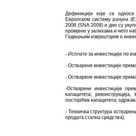
Дефиниције које се односе
Европском систему рачуна (E
2008 (SNA 2008) и дио су укупн
промјене у залихама и нето на
Годишњим извјештајем о инвес
- Исплате за инвестиције по 
- Остварене инвестиције према
- Остварене инвестиције према
-Остварене инвестиције пре
капацитета; реконструкција
постојећик капацитета; одржав
- Техничка структура остварени
продата стална средства).