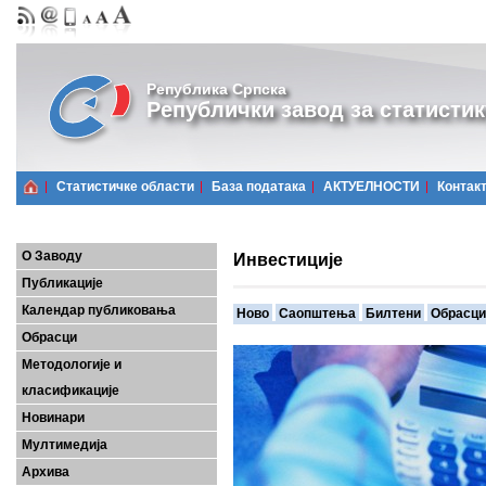
Република Српска
Републички завод за статистик
Статистичке области
Базa података
АКТУЕЛНОСТИ
Контак
О Заводу
Инвестиције
Публикације
Календар публиковања
Ново
Саопштења
Билтени
Обрасци
Обрасци
Методологије и
класификације
Новинари
Мултимедија
Архива