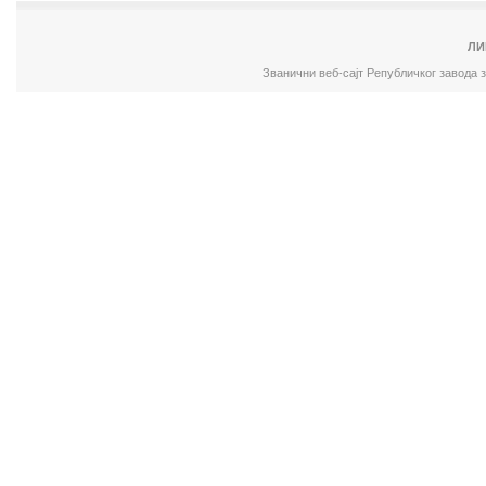
ЛИ
Званични веб-сајт Републичког завода 