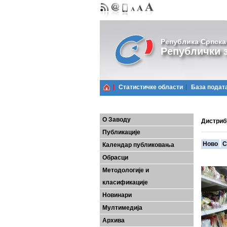
Република Српска
Републички з
Статистичке области
Базa подат
О Заводу
Дистриб
Публикације
Ново
С
Календар публиковања
Обрасци
Методологије и
класификације
Новинари
Мултимедија
Архива