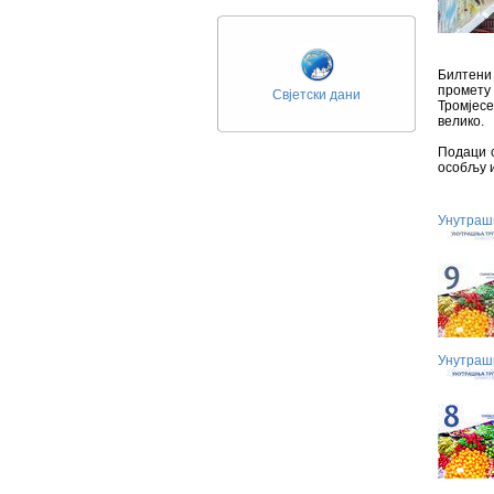
Билтени
промету
Свјетски дани
Тромјесе
велико.
Подаци с
особљу 
Унутрашњ
Унутрашњ