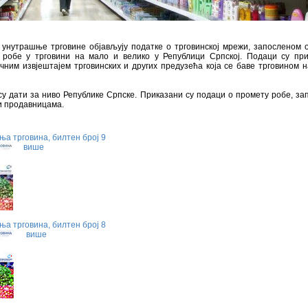
 унутрашње трговине објављују податке о трговинској мрежи, запосленом 
 робе у трговини на мало и велико у Републици Српској. Подаци су пр
чним извјештајем трговинских и других предузећа која се баве трговином 
у дати за ниво Републике Српске. Приказани су подаци о промету робе, з
и продавницама.
а трговина, билтен број 9
више
а трговина, билтен број 8
више