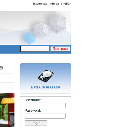
ћирилица
latinica
english
БАЗA ПОДАТАКА
Username:
Password: