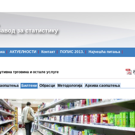
авод за статистику
ака
АКТУЕЛНОСТИ
Контакт
ПОПИС 2013.
Најчешћa питања
утивна трговина и остале услуге
аопштења
Билтени
Обрасци
Методологија
Архива саопштења