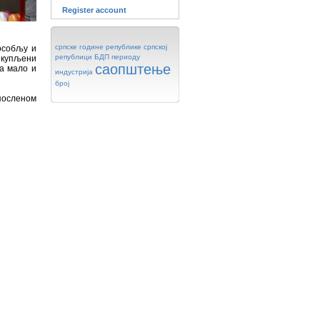
Register account
српске
године
републике
српској
особљу и
републици
БДП
периоду
икупљени
саопштење
на мало и
индустрија
број
апосленом