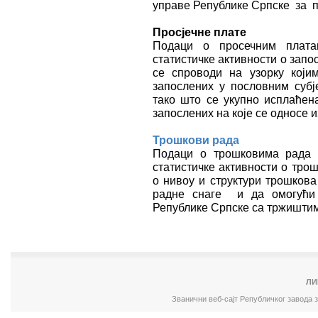
управе Републике Српске за п
Просјечне плате
Подаци о просечним плата
статистичке активности о запо
се спроводи на узорку који
запослених у пословним субј
тако што се укупно исплаћен
запослених на које се односе 
Трошкови рада
Подаци о трошковима рада 
статистичке активности о тро
о нивоу и структури трошков
радне снаге и да омогући
Републике Српске са тржишти
ЛИ
Званични веб-сајт Републичког завода 