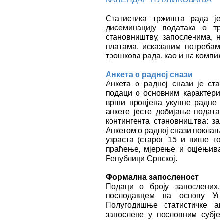
Статистика тржишта рада ј
дисеминацију података о т
становништву, запосленима, 
платама, исказаним потреба
трошкова рада, као и на компи
Aнкета о радној снази
Анкета о радној снази је ст
подаци о основним карактери
врши процјена укупне радне 
анкете јесте добијање подат
контингента становништва: з
Анкетом о радној снази покла
узраста (старог 15 и више г
праћење, мјерење и оцјењив
Републици Српској.
Формална запосленост
Подаци о броју запослених
послодавцем на основу Уг
Полугодишње статистичке 
запослене у пословним субј