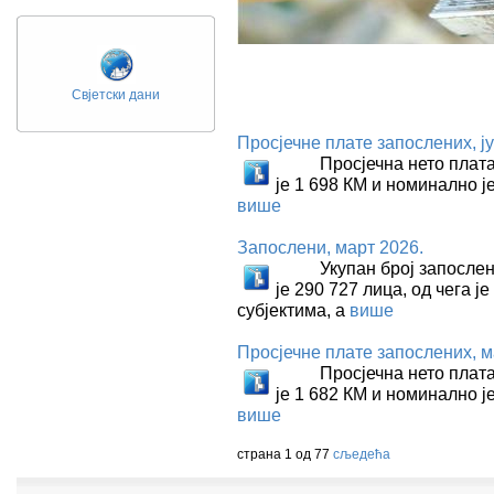
Свјетски дани
Просјечне плате запослених, ју
Просјечна нето плата ис
је 1 698 КМ и номинално је
више
Запослени, март 2026.
Укупан број запослених 
је 290 727 лица, од чега 
субјектима, а
више
Просјечне плате запослених, м
Просјечна нето плата ис
је 1 682 КМ и номинално је
више
страна 1 од 77
сљедећа