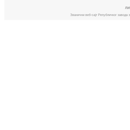
ЛИ
Званични веб-сајт Републичког завода 