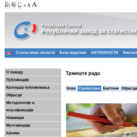
Република Српска
Републички завод за статистик
Статистичке области
Базa података
АКТУЕЛНОСТИ
Контак
О Заводу
Тржиште рада
Публикације
Календар публиковања
Ново
Саопштења
Билтени
Обрасци
Обрасци
Методологије и
класификације
Новинари
Мултимедија
Архива