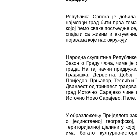
Република Српска је добила 
најмлађи град бити прва тема
којој ћемо сваке посљедње се
спајати са живим и актуелни
појавама које нас окружују.
Народна скупштина Републике С
Закон о Граду Фоча, чиме је 
града. На тај начин придруж
Градишка, Дервента, Добој,
Приједор, Прњавор, Теслић и Т
Дванаест од тринаест градова
град Источно Сарајево чине 
Источно Ново Сарајево, Пале,
У образложењу Приједлога зако
о јединственој географској, 
територијалној цјелини у којо
има богато културно-истор