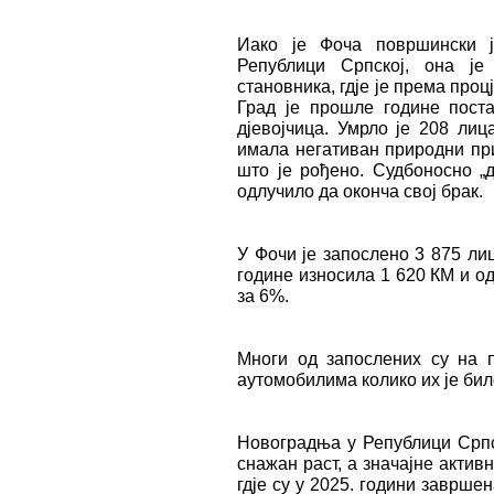
Иако је Фоча површински ј
Републици Српској, она је
становника, гдје је према проц
Град је прошле године поста
дјевојчица. Умрло је 208 лиц
имала негативан природни при
што је рођено. Судбоносно „д
одлучило да оконча свој брак.
У Фочи је запослено 3 875 лиц
године износила 1 620 КМ и од
за 6%.
Многи од запослених су на 
аутомобилима колико их је бил
Новоградња у Републици Српск
снажан раст, а значајне активн
гдје су у 2025. години завршен