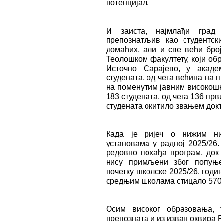
потенцијал.
И заиста, најмлађи град
препознатљив као студентск
домаћих, али и све већи бро
Теолошком факултету, који об
Источно Сарајево, у акаде
студената, од чега већина на п
на поменутим јавним високошк
183 студената, од чега 136 прв
студената окитило звањем докт
Када је ријеч о нижим ни
установама у радној 2025/26.
редовно похађа програм, док 
нису примљени због попуње
почетку школске 2025/26. годин
средњим школама стицало 570
Осим високог образовања, 
препозната и из изван оквира