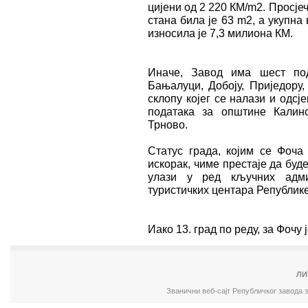
цијени од 2 220 КМ/m2. Просје
стана била је 63 m2, а укупна
износила је 7,3 милиона КМ.
Иначе, Завод има шест по
Бањалуци, Добоју, Приједору,
склопу којег се налази и одс
података за општине Калин
Трново.
Статус града, којим се Фоча
искорак, чиме престаје да бу
улази у ред кључних админ
туристичких центара Републик
Иако 13. град по реду, за Фочу 
ЛИ
Званични веб-сајт Републичког завода 