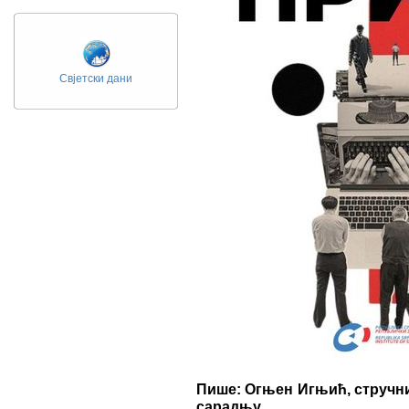
Свјетски дани
Пише: Огњен Игњић, стручни
сарадњу