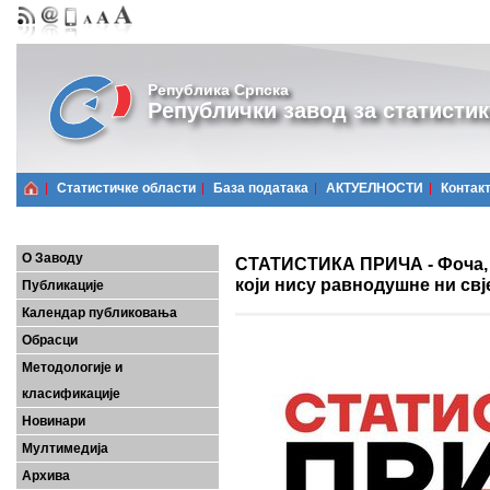
Република Српска
Републички завод за статистик
Статистичке области
Базa података
АКТУЕЛНОСТИ
Контак
О Заводу
СТАТИСТИКА ПРИЧА - Фоча, с
који нису равнодушне ни свј
Публикације
Календар публиковања
Обрасци
Методологије и
класификације
Новинари
Мултимедија
Архива