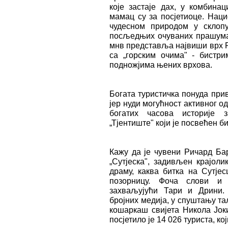
које застаје дах, у комбинац
мамац су за посјетиоце. Наци
чудесном природом у склопу
посљедњих очуваних прашума у
мнв представља највиши врх Р
са „горским очима" - бистри
подножјима њених врхова.
Богата туристичка понуда при
јер нуди могућност активног о
богатих часова историје з
„Тјентиште" који је посвећен б
Кажу да је чувени Ричард Ба
„Сутјеска", задивљен крајоли
драму, каква битка на Сутјес
позорницу. Фоча слови и 
захваљујући Тари и Дрини.
бројних медија, у спуштању та
кошаркаш свијета Никола Јоки
посјетило је 14 026 туриста, к