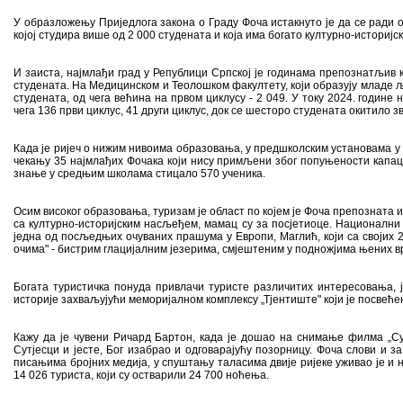
У образложењу Приједлога закона о Граду Фоча истакнуто је да се ради о ј
којој студира више од 2 000 студената и која има богато културно-историј
И заиста, најмлађи град у Републици Српској је годинама препознатљив к
студената. На Медицинском и Теолошком факултету, који образују младе љу
студената, од чега већина на првом циклусу - 2 049. У току 2024. године
чега 136 први циклус, 41 други циклус, док се шесторо студената окитило 
Када је ријеч о нижим нивоима образовања, у предшколским установама у ра
чекању 35 најмлађих Фочака који нису примљени због попуњености капацит
знање у средњим школама стицало 570 ученика.
Осим високог образовања, туризам је област по којем је Фоча препозната и
са културно-историјским насљеђем, мамац су за посјетиоце. Национални 
једна од посљедњих очуваних прашума у Европи, Маглић, који са својих 
очима" - бистрим глацијалним језерима, смјештеним у подножјима њених в
Богата туристичка понуда привлачи туристе различитих интересовања, ј
историје захваљујући меморијалном комплексу „Тјентиште" који је посвеће
Кажу да је чувени Ричард Бартон, када је дошао на снимање филма „Сутј
Сутјесци и јесте, Бог изабрао и одговарајућу позорницу. Фоча слови и 
писањима бројних медија, у спуштању таласима двије ријеке уживао је и н
14 026 туриста, који су остварили 24 700 ноћења.