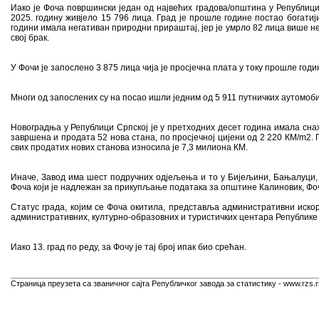
Иако је Фоча површински један од највећих градова/општина у Републици С
2025. годину живјело 15 796 лица. Град је прошле године постао богатији 
години имала негативан природни прираштај, јер је умрло 82 лица више нег
свој брак.
У Фочи је запослено 3 875 лица чија је просјечна плата у току прошле годи
Многи од запослених су на посао ишли једним од 5 911 путничких аутомоби
Новоградња у Републици Српској је у претходних десет година имала снажан
завршена и продата 52 нова стана, по просјечној цијени од 2 220 КМ/m2. 
свих продатих нових станова износила је 7,3 милиона КМ.
Иначе, Завод има шест подручних одјељења и то у Бијељини, Бањалуци, До
Фоча који је надлежан за прикупљање података за општине Калиновик, Фоч
Статус града, којим се Фоча окитила, представља административни иско
административних, културно-образовних и туристичких центара Републике
Иако 13. град по реду, за Фочу је тај број ипак био срећан.
Страница преузета са званичног сајта Републичког завода за статистику - www.rzs.r