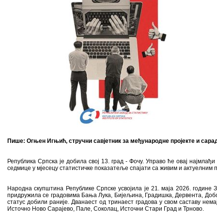
Пише: Огњен Игњић, стручни савјетник за међународне пројекте и сар
Република Српска је добила свој 13. град - Фочу. Управо ће овај најмла
седмице у мјесецу статистичке показатеље спајати са живим и актуелним пр
Народна скупштина Републике Српске усвојила је 21. маја 2026. године З
придружила се градовима Бања Лука, Бијељина, Градишка, Дервента, Добој
статус добили раније. Дванаест од тринаест градова у свом саставу нем
Источно Ново Сарајево, Пале, Соколац, Источни Стари Град и Трново.