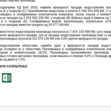
индустријских производа.
одручјима КД БиХ 2010, највећа вриједност продаје индустријских пр
а је у подручју (С) Прерађивачка индустрија и износи 5 396 564 949 КМ. У п
изводња и снабдијевање електричном енергијом, гасом, паром и климат
а је продаја од 2 254 502 236 КМ, у подручју (B) Вађење руда и камена од 
и у подручју (Е) Снабдијевање водом; канализација, управљање отп
сти санације животне средине од 39 077 348 КМ.
властитих индустријских производа износила је 7 674 103 990 КМ, што пре
упне вриједности продаје, док је продаја индустријских производа који су р
производње износила 311 078 126 КМ или 3,9% укупне вриједности продаје.
ндустријским областима, највећи удио у вриједности продаје индустр
да остварен је у областима Производњa и снабдијевање eлектричном ене
паром и климатизација 28,2%, Производњa прехрамбених производа 
дњa готових металних производа, осим машина и опреме 9,0% и Прерадa д
а од дрвета 7,3%.
ИТЕ САОПШТЕЊЕ