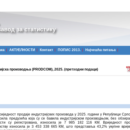
авод за статистику
ака
АКТУЕЛНОСТИ
Контакт
ПОПИС 2013.
Најчешћa питања
ијска производња (PRODCOM), 2025. (претходни подаци)
риједност продаје индустријских производа у 2025. години у Републици Српск
рила предузећа која су се бавила индустријском производњом, без обзира 
ости су регистрована, износила је 7 985 182 116 КМ. Вриједност про
нству износила је 3 453 338 665 КМ, што представља 43,2% укупне вриј