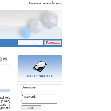
ћирилица
latinica
english
БАЗA ПОДАТАКА
Username:
Password:
ој коју
у којој
даје у
едности