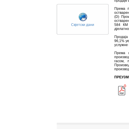
продаје 
Према п
остварен
(D) Про
остварен
Свјетски дани
584 КМ 
дјелатно
Продаја 
96,1% ук
услужне 
Према и
произво
гасом, 
Произво
производ
ПРЕУЗМ