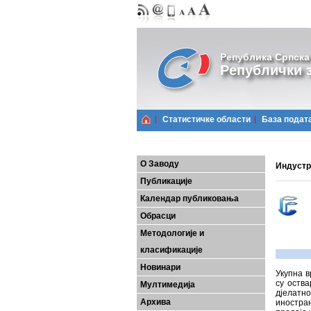
Република Српска
Републички з
Статистичке области
Базa подат
О Заводу
Индустр
Публикације
Календар публиковања
Обрасци
Методологије и
класификације
Новинари
Укупна в
су оства
Мултимедија
дјелатн
Архива
иностра