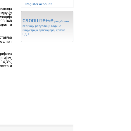
Register account
оизвода
одручју
изација
саопштење
293 048
републике
адом и
периоду
републици
године
индустрија
српској
број
српске
БДП
дставља
езултат
ијских
ргијом,
14,3%,
рвета и