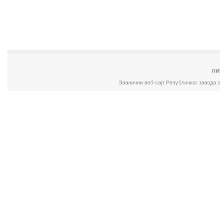
ЛИ
Званични веб-сајт Републичког завода 