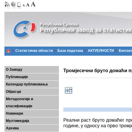
Република Српска
Републички завод за статистик
Статистичке области
Базa података
АКТУЕЛНОСТИ
Контак
О Заводу
Тромјесечни бруто домаћи пр
Публикације
Календар публиковања
Обрасци
Методологије и
класификације
Новинари
Реални раст бруто домаћег пр
Мултимедија
године, у односу на прво тромје
Архива