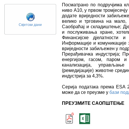
Посматрано по подручјима кл
ниво А10, у првом тромјесечју
додате вриједности забиљежен
велико и трговина на мало, 
Свјетски дани
Саобраћај и складиштење; Дј
и послуживања хране, хотели
Финансијске дјелатности и
Информације и комуникације з
вриједности забиљежен у подр
Прерађивачка индустрија; П
енергијом, гасом, паром и
канализација, управљање
(ремедијације) животне среди
индустрија за 4,3%.
Серија података према ESA 20
може да се преузме у
бази под
ПРЕУЗМИТЕ САОПШТЕЊЕ