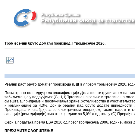
Република Српска
Републички завод за статистик
Тромјесечни бруто домаћи производ, I тромјесечје 2026.
Реални раст бруто домаћег производа (БДП) у првом тромјесечју 2026. годин
Посматрано по подручјима класификације дјелатности груписаним на ниво
забиљежен је у подручјима: (G, H, I) Трговина на велико и трговина на м
смјештаја, припреме и послуживања хране, хотелијерство и угоститељство 
и комуникације за 4,3%, док је реални пад бруто додате вриједности 
Производња и снабдијевање електричном енергијом, гасом, паром и к
санације (ремедијације) животне средине за 5,0% а од тога у (C) Прерађив
Серија података према ESA 2010 од првог тромјесечја 2006. године, може 
ПРЕУЗМИТЕ САОПШТЕЊЕ