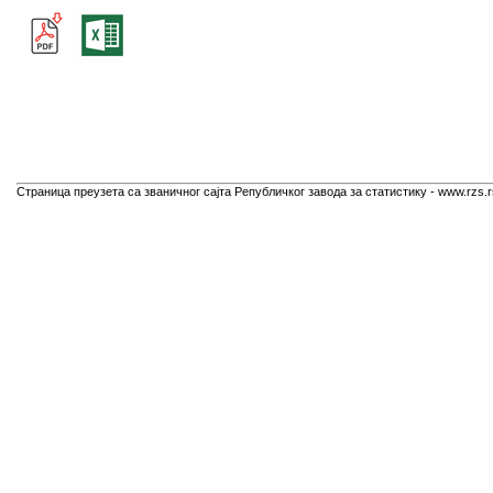
Страница преузета са званичног сајта Републичког завода за статистику - www.rzs.r