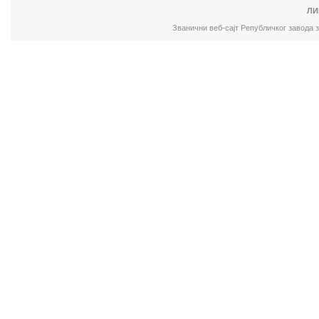
ЛИ
Званични веб-сајт Републичког завода 