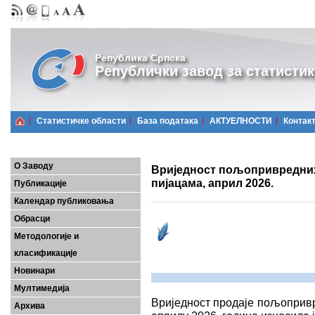
Република Српска
Републички завод за статистик
Статистичке области
Базa података
АКТУЕЛНОСТИ
Контак
О Заводу
Вриједност пољопривредних
пијацама, април 2026.
Публикације
Календар публиковања
Обрасци
Методологије и
класификације
Новинари
Мултимедија
Вриједност продаjе пољопривр
Архива