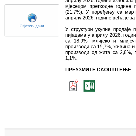
априлу 2026. године износила 
мјесецом претходне године
(21,7%). У поређењу са март
априлу 2026. године већа је за
Свјетски дани
У структури укупне продаје
пијацама у априлу 2026. годин
са 18,9%, млијеко и млијеч
производи са 15,7%, живина и ј
производи од жита са 2,8%, 
1,1%.
ПРЕУЗМИТЕ САОПШТЕЊЕ