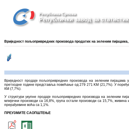
Република Српска
Републички завод за статистик
Вриједност пољопривредних производа продатих на зеленим пијацама, 
Вриједност продаjе пољопривредних производа на зеленим пијацама у
претходне године представља повећање од 279 271 KМ (21,7%). У поређењу
КМ (7,7%).
У структури укупне продаје пољопривредних производа на зеленим пијац
млијечни производи са 16,8%, група остали производи са 15,7%, живина и 
прерађевине воћа са 1,1%.
ПРЕУЗМИТЕ САОПШТЕЊЕ