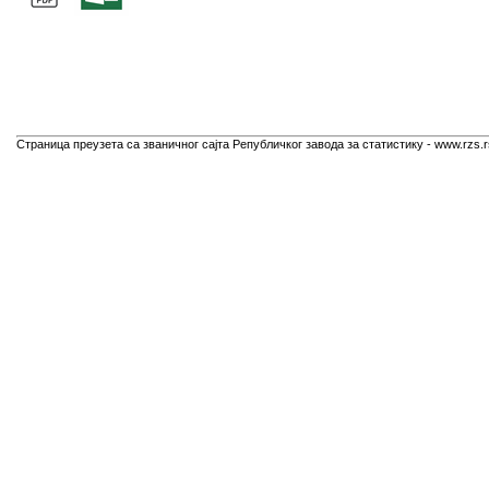
Страница преузета са званичног сајта Републичког завода за статистику - www.rzs.r