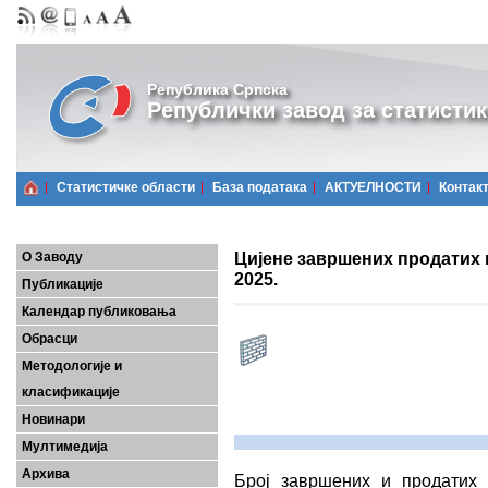
Република Српска
Републички завод за статистик
Статистичке области
Базa података
АКТУЕЛНОСТИ
Контак
Цијене завршених продатих но
О Заводу
2025.
Публикације
Календар публиковања
Обрасци
Методологије и
класификације
Новинари
Мултимедија
Архива
Број завршених и продатих 