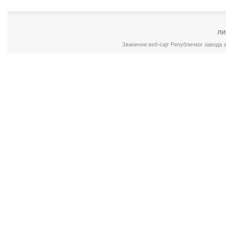
ЛИ
Званични веб-сајт Републичког завода 