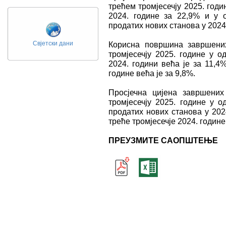
трећем тромјесечју 2025. годи
2024. године зa 22,9% и у 
продатих нових станова у 2024.
Свјетски дани
Корисна површина завршени
тромјесечју 2025. године у о
2024. години већа је за 11,4
године већа је за 9,8%.
Просјечна цијена завршени
тромјесечју 2025. године у о
продатих нових станова у 202
треће тромјесечје 2024. године
ПРЕУЗМИТЕ САОПШТЕЊЕ